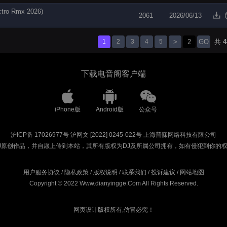
 Rmx 2026)
2061
2026/06/13
1
2
3
4
5
>
GO
共
4
下载电音阁客户端
iPhone版
Android版
公众号
沪ICP备 17026977号
沪网文 [2022] 0245-022号
上海普寐网络科技有限公司
J原创作品，并自愿上传到本站，其所有版权为DJ及所属公司拥有，如有侵犯到你的
用户服务协议
/
隐私政策
/
版权说明
/
联系我们
/
投诉建议
/
网站地图
Copyright © 2022 Www.dianyingge.Com All Rights Reserved.
网页设计版权所有,仿冒必究！