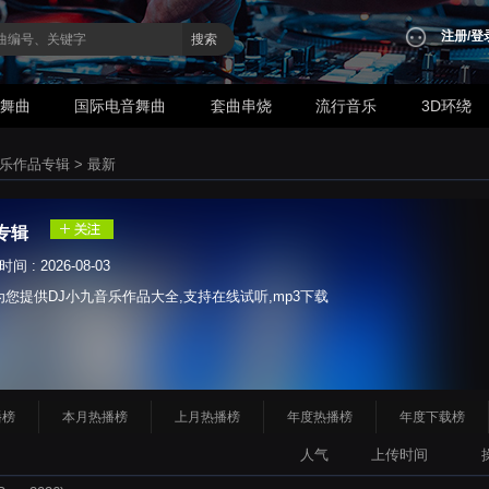
注册
/
登
搜索
业舞曲
国际电音舞曲
套曲串烧
流行音乐
3D环绕
x音乐作品专辑
>
最新
品专辑
 : 2026-08-03
为您提供DJ小九音乐作品大全,支持在线试听,mp3下载
播榜
本月热播榜
上月热播榜
年度热播榜
年度下载榜
人气
上传时间