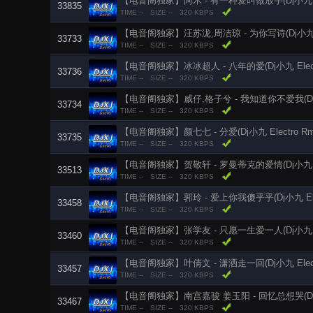
【电音阁独家】阿木 - 有一种爱叫做放手(Dj小九 Elec
33835
TIME --
SIZE --
320 KBPS
【电音阁独家】汪苏泷,周洁琼 - 为你写诗(Dj小九 Elec
33733
TIME --
SIZE --
320 KBPS
【电音阁独家】冰冰超人 - 八年的爱(Dj小九 Electro
33736
TIME --
SIZE --
320 KBPS
【电音阁独家】威仔,格子兮 - 我知道你不爱我(Dj小九 E
33734
TIME --
SIZE --
320 KBPS
【电音阁独家】颜七七 - 分爱(Dj小九 Electro Rmx
33735
TIME --
SIZE --
320 KBPS
【电音阁独家】贺敬轩 - 罗曼蒂克的爱情(Dj小九 Elec
33513
TIME --
SIZE --
320 KBPS
【电音阁独家】郭玲 - 爱上你我傻乎乎(Dj小九 Elect
33458
TIME --
SIZE --
320 KBPS
【电音阁独家】张学友 - 只愿一生爱一人(Dj小九 Elec
33460
TIME --
SIZE --
320 KBPS
【电音阁独家】叶倩文 - 潇洒走一回(Dj小九 Electro
33457
TIME --
SIZE --
320 KBPS
【电音阁独家】南宫嘉骏 姜玉阳 - 回忆总想哭(Dj小九 E
33467
TIME --
SIZE --
320 KBPS