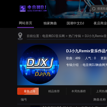
网站首页
独家舞曲
国潮中文DJ
夜店商
目前位置：
电音阁DJ音乐网
>
热门专辑
>
DJ小九Remi
DJ小九Remix音乐作
歌曲 : 489 人气 : 0 更新时间
专辑介绍 ：电音阁DJ舞曲网
最新上传
精品推荐
本周热播榜
上周热
编号
舞曲名称