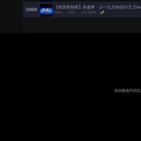
【电音阁独家】孙盛希 - 少一点天份(Dj小九 Electro
33459
TIME --
SIZE --
320 KBPS
本站舞曲均为D