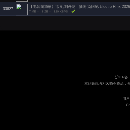
【电音阁独家】徐良,刘丹萌 - 抽离(Dj阿鲍 Electro Rmx 2026
33827
TIME --
SIZE --
320 KBPS
沪ICP备 
本站舞曲均为DJ原创作品，
用户
Co