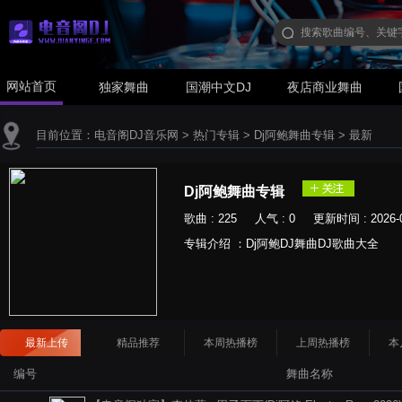
网站首页
独家舞曲
国潮中文DJ
夜店商业舞曲
目前位置：
电音阁DJ音乐网
>
热门专辑
>
Dj阿鲍舞曲专辑
>
最新
Dj阿鲍舞曲专辑
歌曲 : 225 人气 : 0 更新时间 : 2026-0
专辑介绍 ：Dj阿鲍DJ舞曲DJ歌曲大全
最新上传
精品推荐
本周热播榜
上周热播榜
本
编号
舞曲名称