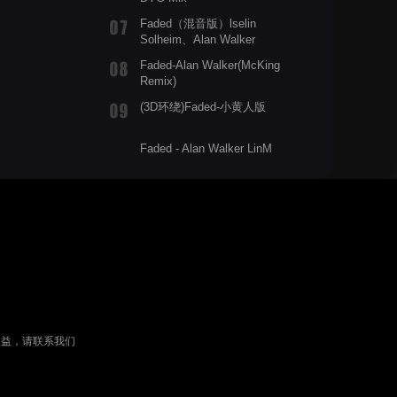
Faded（混音版）lselin
Solheim、Alan Walker
Faded-Alan Walker(McKing
Remix)
(3D环绕)Faded-小黄人版
Faded - Alan Walker LinM
权益，请联系我们