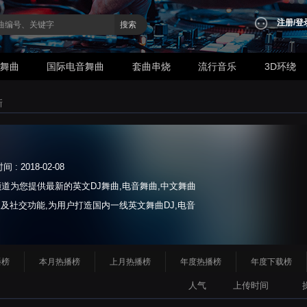
注册
/
登
搜索
业舞曲
国际电音舞曲
套曲串烧
流行音乐
3D环绕
新
: 2018-02-08
道为您提供最新的英文DJ舞曲,电音舞曲,中文舞曲
及社交功能,为用户打造国内一线英文舞曲DJ,电音
..
播榜
本月热播榜
上月热播榜
年度热播榜
年度下载榜
人气
上传时间