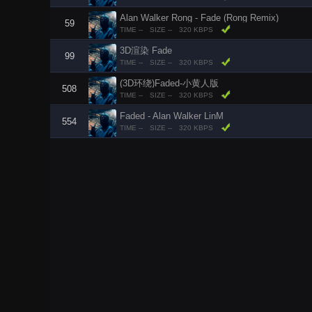
Alan Walker Rong - Fade (Rong Remix)
59
TIME --
SIZE --
320 KBPS
3D渲染 Fade
99
TIME --
SIZE --
320 KBPS
(3D环绕)Faded-小黄人版
508
TIME --
SIZE --
320 KBPS
Faded - Alan Walker LinM
554
TIME --
SIZE --
320 KBPS