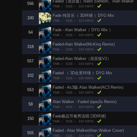
Faded（混音版）lselin Solheim、Alan Walker
556
TIME --
SIZE --
320 KBPS
Fade 纯音乐（ 3D环绕 ）DYG Mix
100
TIME --
SIZE --
320 KBPS
Fade - Alan Walker（ DYG Mix ）
64
TIME --
SIZE --
320 KBPS
Faded-Alan Walker(McKing Remix)
318
TIME --
SIZE --
320 KBPS
Faded-Alan Walker（混音版V2）
557
TIME --
SIZE --
320 KBPS
Faded （ 3D全景环绕 ）DYG Mix
102
TIME --
SIZE --
320 KBPS
Faded - Ac3版 Alan Walker(AC3 Remix)
553
TIME --
SIZE --
320 KBPS
Alan Walker - Faded (igoo2u Remix)
58
TIME --
SIZE --
320 KBPS
Fade极品节奏男说唱 [3D环绕]
150
TIME --
SIZE --
320 KBPS
Faded - Alan Walker(Alan Walker Cover)
555
TIME --
SIZE --
320 KBPS