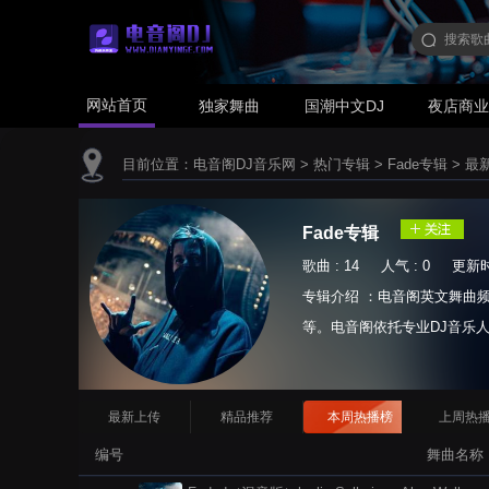
网站首页
独家舞曲
国潮中文DJ
夜店商
目前位置：
电音阁DJ音乐网
>
热门专辑
>
Fade专辑
>
最
Fade专辑
歌曲 : 14 人气 : 0 更新时间 
专辑介绍 ：电音阁英文舞曲频
等。电音阁依托专业DJ音乐人
House,电音舞曲,电音串烧等等.
最新上传
精品推荐
本周热播榜
上周热
编号
舞曲名称