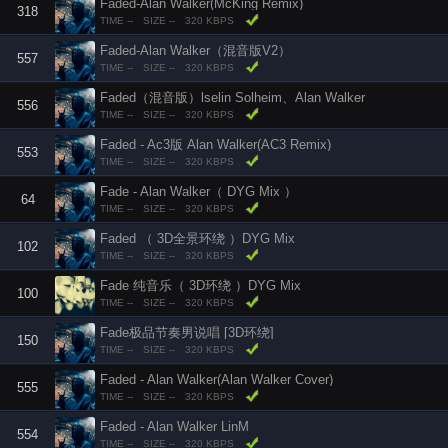
Faded-Alan Walker(McKing Remix)
318
TIME --
SIZE --
320 KBPS
Faded-Alan Walker（混音版V2）
557
TIME --
SIZE --
320 KBPS
Faded（混音版）lselin Solheim、Alan Walker
556
TIME --
SIZE --
320 KBPS
Faded - Ac3版 Alan Walker(AC3 Remix)
553
TIME --
SIZE --
320 KBPS
Fade - Alan Walker（ DYG Mix ）
64
TIME --
SIZE --
320 KBPS
Faded （ 3D全景环绕 ）DYG Mix
102
TIME --
SIZE --
320 KBPS
Fade 纯音乐（ 3D环绕 ）DYG Mix
100
TIME --
SIZE --
320 KBPS
Fade极品节奏男说唱 [3D环绕]
150
TIME --
SIZE --
320 KBPS
Faded - Alan Walker(Alan Walker Cover)
555
TIME --
SIZE --
320 KBPS
Faded - Alan Walker LinM
554
TIME --
SIZE --
320 KBPS