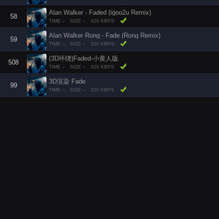
Alan Walker - Faded (igoo2u Remix)
58
TIME --
SIZE --
320 KBPS
Alan Walker Rong - Fade (Rong Remix)
59
TIME --
SIZE --
320 KBPS
(3D环绕)Faded-小黄人版
508
TIME --
SIZE --
320 KBPS
3D渲染 Fade
99
TIME --
SIZE --
320 KBPS