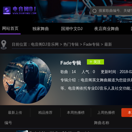
网站首页
独家舞曲
国潮中文DJ
夜店商业舞曲
目前位置：
电音阁DJ音乐网
>
热门专辑
>
Fade专辑
>
最新
Fade专辑
歌曲 : 14 人气 : 0 更新时间 : 2018-02
专辑介绍 ：电音阁英文舞曲频道为您提供最
等。电音阁依托专业DJ音乐人及社交功能,
House,电音舞曲,电音串烧等等...
最新上传
精品推荐
本周热播榜
上周热播榜
本
编号
舞曲名称