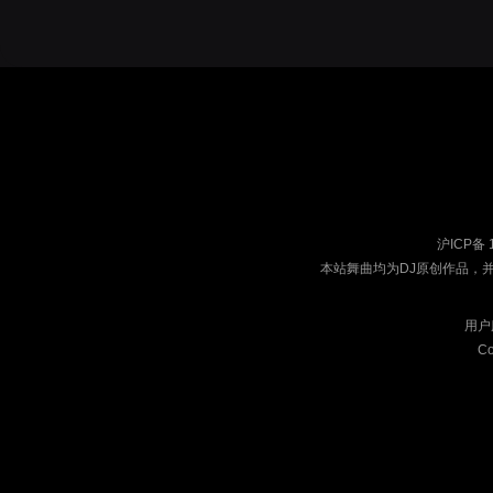
沪ICP备 
本站舞曲均为DJ原创作品，
用户
Co