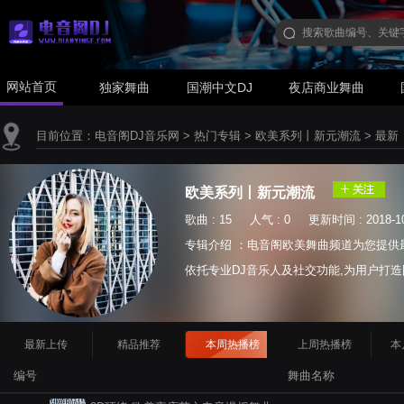
网站首页
独家舞曲
国潮中文DJ
夜店商业舞曲
目前位置：
电音阁DJ音乐网
>
热门专辑
>
欧美系列丨新元潮流
>
最新
欧美系列丨新元潮流
歌曲 : 15 人气 : 0 更新时间 : 2018-10
专辑介绍 ：电音阁欧美舞曲频道为您提供
依托专业DJ音乐人及社交功能,为用户打造国
等...
最新上传
精品推荐
本周热播榜
上周热播榜
本
编号
舞曲名称