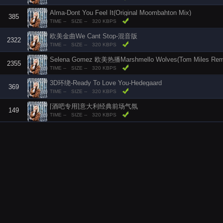
Alma-Dont You Feel It(Original Moombahton Mix)
385
TIME --
SIZE --
320 KBPS
欧美金曲We Cant Stop-混音版
2322
TIME --
SIZE --
320 KBPS
Selena Gomez 欧美热播Marshmello Wolves(Tom Miles Rem
2355
TIME --
SIZE --
320 KBPS
3D环绕-Ready To Love You-Hedegaard
369
TIME --
SIZE --
320 KBPS
[酒吧专用]意大利经典前场气氛
149
TIME --
SIZE --
320 KBPS