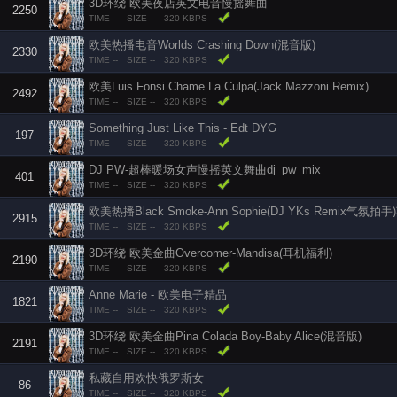
3D环绕 欧美夜店英文电音慢摇舞曲
2250
TIME --
SIZE --
320 KBPS
欧美热播电音Worlds Crashing Down(混音版)
2330
TIME --
SIZE --
320 KBPS
欧美Luis Fonsi Chame La Culpa(Jack Mazzoni Remix)
2492
TIME --
SIZE --
320 KBPS
Something Just Like This - Edt DYG
197
TIME --
SIZE --
320 KBPS
DJ PW-超棒暖场女声慢摇英文舞曲dj_pw_mix
401
TIME --
SIZE --
320 KBPS
欧美热播Black Smoke-Ann Sophie(DJ YKs Remix气
2915
TIME --
SIZE --
320 KBPS
3D环绕 欧美金曲Overcomer-Mandisa(耳机福利)
2190
TIME --
SIZE --
320 KBPS
Anne Marie - 欧美电子精品
1821
TIME --
SIZE --
320 KBPS
3D环绕 欧美金曲Pina Colada Boy-Baby Alice(混音版)
2191
TIME --
SIZE --
320 KBPS
私藏自用欢快俄罗斯女
86
TIME --
SIZE --
320 KBPS