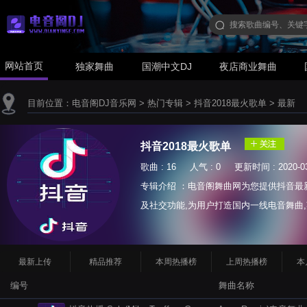
网站首页
独家舞曲
国潮中文DJ
夜店商业舞曲
目前位置：
电音阁DJ音乐网
>
热门专辑
>
抖音2018最火歌单
>
最新
抖音2018最火歌单
歌曲 : 16 人气 : 0 更新时间 : 2020-03
专辑介绍 ：电音阁舞曲网为您提供抖音最
及社交功能,为用户打造国内一线电音舞曲,英
等...
最新上传
精品推荐
本周热播榜
上周热播榜
本
编号
舞曲名称