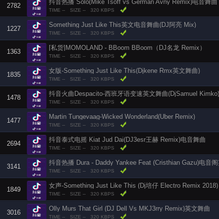
抖音热播 Solo(Mike Tsoff vs German Avny Remix)电音舞曲
2782
TIME --
SIZE --
320 KBPS
Something Just Like This英文电音舞曲(DJ阿亮 Mix)
1227
TIME --
SIZE --
320 KBPS
[私货]MOMOLAND - BBoom BBoom（DJ名龙 Remix）
1363
TIME --
SIZE --
320 KBPS
女版-Something Just Like This(Djkene Rmx英文舞曲)
1835
TIME --
SIZE --
320 KBPS
抖音火曲Despacito-西班牙语变速英文舞曲(DjSamuel Kimko
1478
TIME --
SIZE --
320 KBPS
Martin Tungevaag-Wicked Wonderland(Uber Remix)
1477
TIME --
SIZE --
320 KBPS
抖音泰式电摇 Kiat Jud Dai(DJ3esr王赫 Remix)电音舞曲
2694
TIME --
SIZE --
320 KBPS
抖音热播 Dura - Daddy Yankee Feat (Cristhian Gazu)
3141
TIME --
SIZE --
320 KBPS
女声-Something Just Like This (Dj培仔 Electro Remix 2018)
1849
TIME --
SIZE --
320 KBPS
Olly Murs That Girl (DJ Dell Vs MKJ3rry Remix)英文舞曲
3016
TIME --
SIZE --
320 KBPS