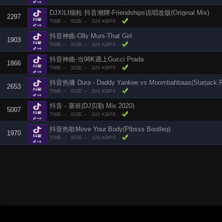
DJXILI细粒 抖音潮牌-Friendships说唱改版(Original Mix)
2297
TIME --
SIZE --
320 KBPS
抖音神曲-Olly Murs-That Girl
1903
TIME --
SIZE --
320 KBPS
抖音神曲-当98K遇上Gucci Prada
1866
TIME --
SIZE --
320 KBPS
抖音热播 Dura - Daddy Yankee vs Moombahbaas(Starjack R
2653
TIME --
SIZE --
320 KBPS
抖音 - 塞班(DJ贝勒 Mix 2020)
5007
TIME --
SIZE --
320 KBPS
抖音热歌Move Your Body(Plbsss Bootleg)
1970
TIME --
SIZE --
320 KBPS