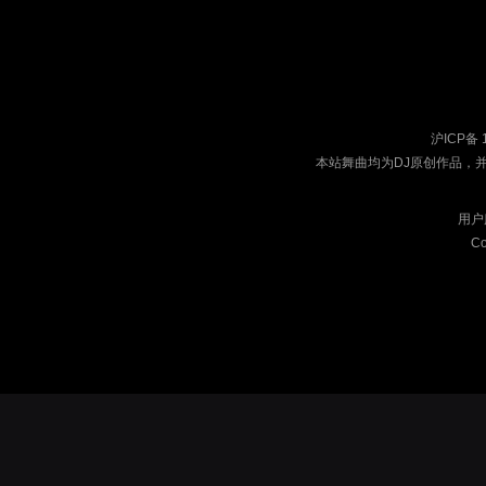
沪ICP备 
本站舞曲均为DJ原创作品，
用户
Co