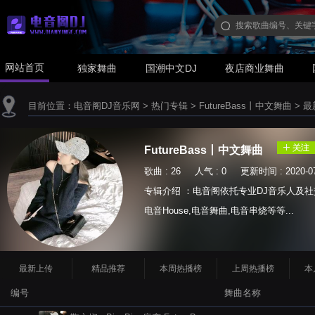
网站首页
独家舞曲
国潮中文DJ
夜店商业舞曲
目前位置：
电音阁DJ音乐网
>
热门专辑
>
FutureBass丨中文舞曲
>
最
FutureBass丨中文舞曲
歌曲 : 26 人气 : 0 更新时间 : 2020-07
专辑介绍 ：电音阁依托专业DJ音乐人及社
电音House,电音舞曲,电音串烧等等...
最新上传
精品推荐
本周热播榜
上周热播榜
本
编号
舞曲名称