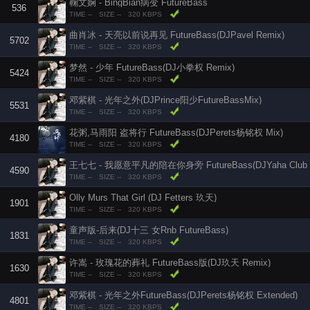
鞠文娴 - BingBian病变 FutureBass
536
TIME --
SIZE --
320 KBPS
曲肖冰 - 天亮以前说再见 FutureBass(DJPavel Remix)
5702
TIME --
SIZE --
320 KBPS
梦然 - 少年 FutureBass(DJ小拳权 Remix)
5424
TIME --
SIZE --
320 KBPS
邓紫棋 - 光年之外(DJPrince阳少FutureBassMix)
5531
TIME --
SIZE --
320 KBPS
花粥,马雨阳 盗将行 FutureBass(DJPerets杨铭权 Mix)
4180
TIME --
SIZE --
320 KBPS
王七七 - 我愿意平凡的陪在你身旁 FutureBass(DJYaha Club 
4590
TIME --
SIZE --
320 KBPS
Olly Murs That Girl (DJ Fetters 玖天)
1901
TIME --
SIZE --
320 KBPS
童声版-后来(DJ十三 女Rnb FutureBass)
1831
TIME --
SIZE --
320 KBPS
许嵩 - 玫瑰花的葬礼 FutureBass版(DJ玖天 Remix)
1630
TIME --
SIZE --
320 KBPS
邓紫棋 - 光年之外FutureBass(DJPerets杨铭权 Extended)
4801
TIME --
SIZE --
320 KBPS