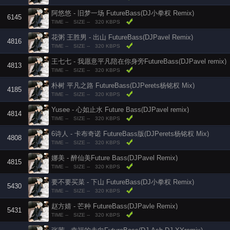
阿悠悠 - 旧梦一场 FutureBass(DJ小拳权 Remix)
6145
TIME --
SIZE --
320 KBPS
花粥 王胜男 - 出山 FutureBass(DJPavel Remix)
4816
TIME --
SIZE --
320 KBPS
王七七 - 我愿意平凡陪在你身旁FutureBass(DJPavel remix)
4813
TIME --
SIZE --
320 KBPS
朴树 平凡之路 FutureBass(DJPerets杨铭权 Mix)
4185
TIME --
SIZE --
320 KBPS
Yusee - 心如止水 Future Bass(DJPavel remix)
4814
TIME --
SIZE --
320 KBPS
6诗人 - 卡布奇诺 FutureBass版(DJPerets杨铭权 Mix)
4808
TIME --
SIZE --
320 KBPS
娜美 - 醉仙美Future Bass(DJPavel Remix)
4815
TIME --
SIZE --
320 KBPS
要不要买菜 - 下山 FutureBass(DJ小拳权 Remix)
5430
TIME --
SIZE --
320 KBPS
赵方婧 - 芒种 FutureBass(DJPavle Remix)
5431
TIME --
SIZE --
320 KBPS