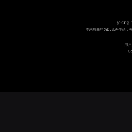
沪ICP备 
本站舞曲均为DJ原创作品，
用户
Co