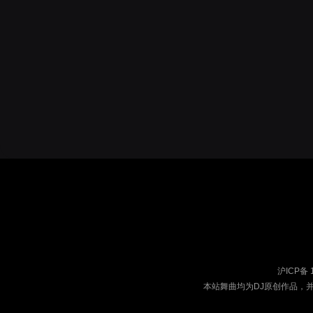
沪ICP备 
本站舞曲均为DJ原创作品，