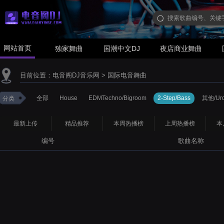
网站首页
独家舞曲
国潮中文DJ
夜店商业舞曲
目前位置：
电音阁DJ音乐网
>
国际电音舞曲
全部
House
EDMTechno/Bigroom
2-Step/Bass
其他/Urd
分类
最新上传
精品推荐
本周热播榜
上周热播榜
本
编号
歌曲名称