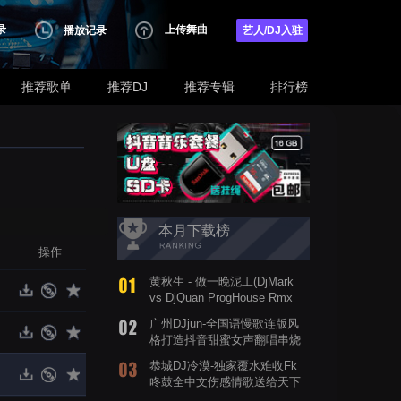
录
上传舞曲
播放记录
艺人/DJ入驻
推荐歌单
推荐DJ
推荐专辑
排行榜
本月下载榜
操作
黄秋生 - 做一晚泥工(DjMark
vs DjQuan ProgHouse Rmx
2019)
广州DJjun-全国语慢歌连版风
格打造抖音甜蜜女声翻唱串烧
歌曲
恭城DJ冷漠-独家覆水难收Fk
咚鼓全中文伤感情歌送给天下
有情人FunkyHouse串烧