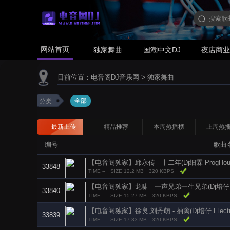
网站首页
独家舞曲
国潮中文DJ
夜店商
目前位置：
电音阁DJ音乐网
>
独家舞曲
全部
分类
最新上传
精品推荐
本周热播榜
上周热
编号
歌曲
【电音阁独家】邱永传 - 十二年(Dj细霖 ProgHous
33848
TIME --
SIZE 12.2 MB
320 KBPS
【电音阁独家】龙啸 - 一声兄弟一生兄弟(Dj培仔 Elec
33840
TIME --
SIZE 15.27 MB
320 KBPS
【电音阁独家】徐良,刘丹萌 - 抽离(Dj培仔 Electro 
33839
TIME --
SIZE 17.33 MB
320 KBPS