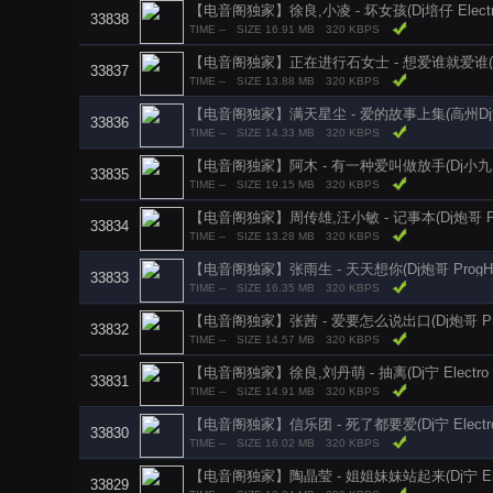
【电音阁独家】徐良,小凌 - 坏女孩(Dj培仔 Electro 
33838
TIME --
SIZE 16.91 MB
320 KBPS
【电音阁独家】正在进行石女士 - 想爱谁就爱谁(Dj炮仔 
33837
TIME --
SIZE 13.88 MB
320 KBPS
【电音阁独家】满天星尘 - 爱的故事上集(高州Dj波仔 E
33836
TIME --
SIZE 14.33 MB
320 KBPS
【电音阁独家】阿木 - 有一种爱叫做放手(Dj小九 Elec
33835
TIME --
SIZE 19.15 MB
320 KBPS
【电音阁独家】周传雄,汪小敏 - 记事本(Dj炮哥 Prog
33834
TIME --
SIZE 13.28 MB
320 KBPS
【电音阁独家】张雨生 - 天天想你(Dj炮哥 ProgHous
33833
TIME --
SIZE 16.35 MB
320 KBPS
【电音阁独家】张茜 - 爱要怎么说出口(Dj炮哥 ProgH
33832
TIME --
SIZE 14.57 MB
320 KBPS
【电音阁独家】徐良,刘丹萌 - 抽离(Dj宁 Electro R
33831
TIME --
SIZE 14.91 MB
320 KBPS
【电音阁独家】信乐团 - 死了都要爱(Dj宁 Electro 
33830
TIME --
SIZE 16.02 MB
320 KBPS
【电音阁独家】陶晶莹 - 姐姐妹妹站起来(Dj宁 Elect
33829