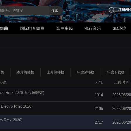
注册
/
登
搜索
业舞曲
国际电音舞曲
套曲串烧
流行音乐
3D环绕
播榜
本月热播榜
上月热播榜
年度热播榜
年度下载榜
名称
人气
上传时间
e Rmx 2026 无心睡眠鼓)
1914
2026/06/28
tro Rmx 2026)
2195
2026/06/28
Rmx 2026)
2717
2026/06/28