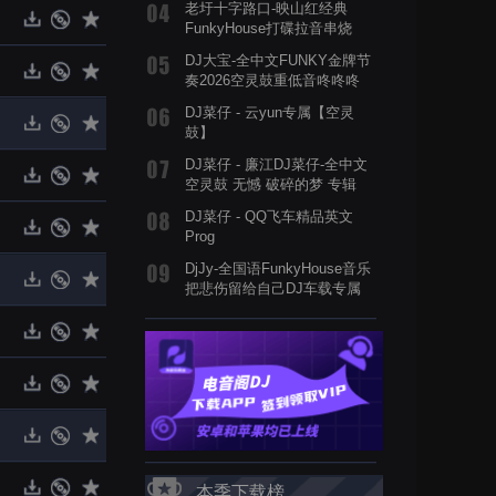
老圩十字路口-映山红经典
FunkyHouse打碟拉音串烧
DJ大宝-全中文FUNKY金牌节
奏2026空灵鼓重低音咚咚咚
MUSIC慢摇大碟
DJ菜仔 - 云yun专属【空灵
鼓】
DJ菜仔 - 廉江DJ菜仔-全中文
空灵鼓 无憾 破碎的梦 专辑
DJ菜仔 - QQ飞车精品英文
Prog
DjJy-全国语FunkyHouse音乐
把悲伤留给自己DJ车载专属
串烧舞曲
本季下载榜