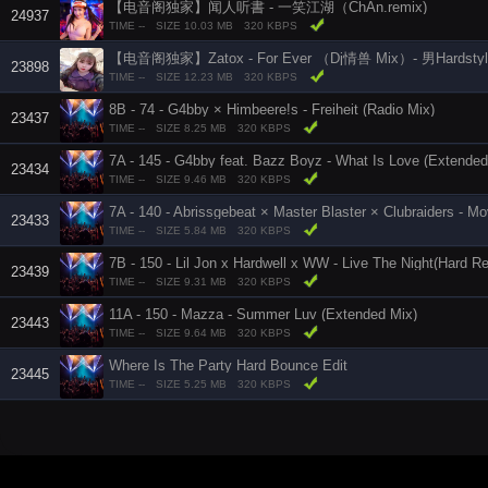
【电音阁独家】闻人听書 - 一笑江湖（ChAn.remix)
24937
TIME --
SIZE 10.03 MB
320 KBPS
【电音阁独家】Zatox - For Ever （Dj情兽 Mix）- 男Hardstyl
23898
TIME --
SIZE 12.23 MB
320 KBPS
8B - 74 - G4bby × Himbeere!s - Freiheit (Radio Mix)
23437
TIME --
SIZE 8.25 MB
320 KBPS
7A - 145 - G4bby feat. Bazz Boyz - What Is Love (Extended
23434
TIME --
SIZE 9.46 MB
320 KBPS
7A - 140 - Abrissgebeat × Master Blaster × Clubraiders - 
23433
TIME --
SIZE 5.84 MB
320 KBPS
7B - 150 - Lil Jon x Hardwell x WW - Live The Night(Hard R
23439
TIME --
SIZE 9.31 MB
320 KBPS
11A - 150 - Mazza - Summer Luv (Extended Mix)
23443
TIME --
SIZE 9.64 MB
320 KBPS
Where Is The Party Hard Bounce Edit
23445
TIME --
SIZE 5.25 MB
320 KBPS