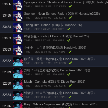
Sponge - Static Ghosts and Fading Glow（DJ欧东 Hardsty
33486
TIME --
SIZE 10.23 MB
320 KBPS
Sponge - Neon Echoes Fade（DJ欧东 Hardstyle2026）
33485
TIME --
SIZE 10.57 MB
320 KBPS
Triangulum Trance（DJ欧东 Trance2026）
33484
TIME --
SIZE 9.73 MB
320 KBPS
神秘女生 - Starlight Door（DJ欧东 Disco2026）
33483
TIME --
SIZE 9.97 MB
320 KBPS
小匆匆 - 人生路漫漫(DJ欧东 Hardstyle 2026)
33383
TIME --
SIZE 11.05 MB
320 KBPS
段千寻 - 爱是一场梦(Dj文意 Disco Rmx 2025 粤语)
32382
TIME --
SIZE 12.16 MB
320 KBPS
刘德华 - 暗里着迷(Dj文意 Disco Rmx 2025 粤语)
32379
TIME --
SIZE 12.1 MB
320 KBPS
Mash - Oak Island(Dj文意 Disco Rmx 2025)
32380
TIME --
SIZE 10.03 MB
320 KBPS
钟舒漫 - 给自己的信(Dj文意 Disco Rmx 2025 粤语)
32384
TIME --
SIZE 11.65 MB
320 KBPS
Karyn White - Superwoman(Dj文意 Disco Rmx 2025)
32376