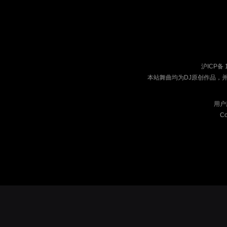
沪ICP备 
本站舞曲均为DJ原创作品，
用户
Co