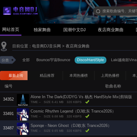
网站首页
独家舞曲
国潮中文DJ
夜店商业舞曲
目前位置：
电音阁DJ音乐网
>
夜店商业舞曲
全部
Bounce/宇宙Bounce
Disco/HardStyle
Lak/越南鼓Vina
分类
最新上传
精品推荐
本周热播榜
上周热播榜
本
编号
歌曲名称
Alone In The Dark(DJDYG Vs 杨杰 HardStyle Mix)剪辑版
34352
TIME --
SIZE 6.41 MB
320 KBPS
Cosmic Rhythm Legend（DJ欧东 Trance2026）
33491
TIME --
SIZE 9.68 MB
320 KBPS
Sponge - Neon Ghost（DJ欧东 Trance2026）
33487
TIME --
SIZE 9.65 MB
320 KBPS