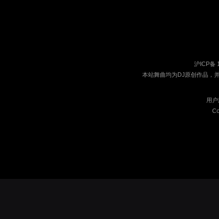
沪ICP备 
本站舞曲均为DJ原创作品，
用户
Co