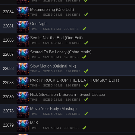
TIME --
SIZE 6.35 MB
320 KBPS
Metamorphing (One Edit)
22084
TIME --
SIZE 5.08 MB
320 KBPS
One Night.
22081
TIME --
SIZE 6.7 MB
320 KBPS
Sex Is Not the End (One Edit)
22086
TIME --
SIZE 6.23 MB
320 KBPS
Scared To Be Lonely-(Cobra remix)
22087
TIME --
SIZE 8.3 MB
320 KBPS
Slow Motion (Original Mix)
22088
TIME --
SIZE 5.92 MB
320 KBPS
PARTY ROCK DROP THE BEAT (TOMSKY EDIT)
22083
TIME --
SIZE 5.49 MB
320 KBPS
Nick Stevanson L-Scream - Sweet Escape
22080
TIME --
SIZE 5.62 MB
320 KBPS
Move Your Body (Mashup)
22078
TIME --
SIZE 5.96 MB
320 KBPS
MJK
22079
TIME --
SIZE 5.8 MB
320 KBPS