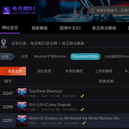
网站首页
独家舞曲
国潮中文DJ
夜店商业舞曲
目前位置：
电音阁DJ音乐网
>
夜店商业舞曲
全部
Bounce/宇宙Bounce
Disco/HardStyle
Lak/越南鼓Vina
分类
最新上传
精品推荐
本周热播榜
上周热播榜
本
编号
歌曲名称
StarShine.(Mashup)
22247
TIME --
SIZE 7.14 MB
320 KBPS
叫什么叫-(Cobra Original)
22255
TIME --
SIZE 8.02 MB
320 KBPS
World Of Dreams.vs.All Around the World Mashup Mix
22257
TIME --
SIZE 10.45 MB
320 KBPS