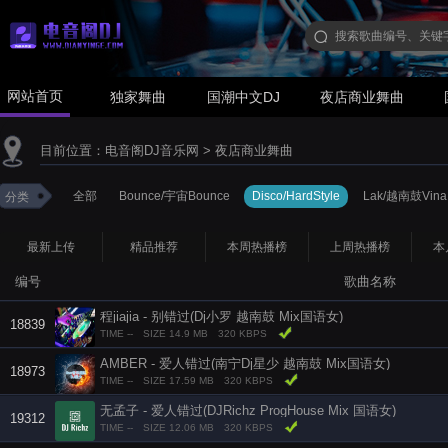
网站首页
独家舞曲
国潮中文DJ
夜店商业舞曲
目前位置：
电音阁DJ音乐网
>
夜店商业舞曲
全部
Bounce/宇宙Bounce
Disco/HardStyle
Lak/越南鼓Vina
分类
最新上传
精品推荐
本周热播榜
上周热播榜
本
编号
歌曲名称
程jiajia - 别错过(Dj小罗 越南鼓 Mix国语女)
18839
TIME --
SIZE 14.9 MB
320 KBPS
AMBER - 爱人错过(南宁Dj星少 越南鼓 Mix国语女)
18973
TIME --
SIZE 17.59 MB
320 KBPS
无孟子 - 爱人错过(DJRichz ProgHouse Mix 国语女)
19312
TIME --
SIZE 12.06 MB
320 KBPS