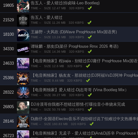
告五人 - 爱人错过(你卤味-Leo Bootleg)
19805
TIME --
SIZE 12.47 MB
320 KBPS
告五人 - 爱人错过
21529
TIME --
SIZE 11.26 MB
320 KBPS
王赫野 - 大风吹 (DjWave ProgHouse Mix国语男)
18100
TIME --
SIZE 13.24 MB
320 KBPS
谭咏麟 - 朋友(Dj菜仔 ProgHouse Rmx 2026 粤语)
34330
TIME --
SIZE 14.36 MB
320 KBPS
【电音阁独家】程jiajia - 别错过(DJ庸仔 ProgHouse Mix
24633
TIME --
SIZE 12.6 MB
320 KBPS
【电音阁独家】杨友友 - 那就错过(DJ阿福VsDJ阿坤 ProgHouse
25386
TIME --
SIZE 9.44 MB
320 KBPS
【电音阁独家】爱人错过-Dj志哥哥 (Vina Bootleg Mix）
28322
TIME --
SIZE 39.27 MB
320 KBPS
DJ冷漠哥你我都不想错过那情-打碟拉音小串烧未完成
26805
TIME --
SIZE 50.78 MB
320 KBPS
Dj彪仔-全国语Electro音乐不说怕错过说了怕难过中文热播串
28146
TIME --
SIZE 160.83 MB
320 KBPS
【电音阁独家】无孟子 - 爱人错过(DjAn&Dj苏辛 ProgHouse 
26723