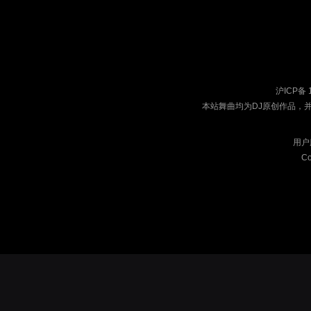
沪ICP备 
本站舞曲均为DJ原创作品，
用户
Co