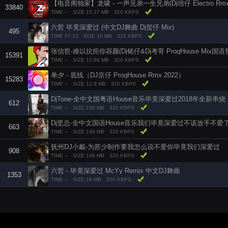
【电音阁独家】龙啸 - 一声兄弟一生兄弟(Dj培仔 Electro Rmx 
33840
TIME --
SIZE 15.27 MB
320 KBPS
六哲 毕竟深爱过 (中文DJ舞曲 Dj贺仔 Mix)
495
TIME 07:13
SIZE 16 MB
320 KBPS
张信哲-难以抗拒你容颜(Dj铭仔&Dj考哥 ProgHouse Mix国语
15391
TIME --
SIZE 13.89 MB
320 KBPS
单夕 - 底线（DJ京仔 ProgHouse Rmx 2022）
15283
TIME --
SIZE 12.9 MB
320 KBPS
DjTone-全中文国粤语House音乐毕竟深爱过2018年全新串烧
612
TIME --
SIZE 139 MB
320 KBPS
Dj坚总-全中文国语House音乐我们毕竟深爱过不该放手不爱
663
TIME --
SIZE 148 MB
320 KBPS
抚州DJ小戴-为苏少制作要我怎么说不爱你毕竟我们深爱过
908
TIME --
SIZE 148 MB
320 KBPS
六哲 - 毕竟深爱过 McYy Remix 中文DJ舞曲
1353
TIME --
SIZE 18 MB
320 KBPS