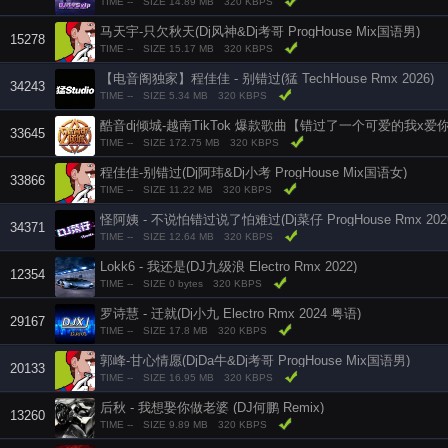
TIME --
SIZE 14.89 MB
320 KBPS
马天宇-只欠秋天(Dj风神&Dj考哥 ProgHouse Mix国语男)
15278
TIME --
SIZE 15.17 MB
320 KBPS
【电音阁独家】程佳佳 - 别错过(猛 TechHouse Rmx 2026)
34243
TIME --
SIZE 5.34 MB
320 KBPS
33645
TIME --
SIZE 172.75 MB
320 KBPS
程佳佳-别错过(Dj阿玮&Dj小考 ProgHouse Mix国语女)
33866
TIME --
SIZE 11.22 MB
320 KBPS
怪阿姨 - 不说怕错过说了怕难过(Dj菜仔 ProgHouse Rmx 202
34371
TIME --
SIZE 12.64 MB
320 KBPS
Lokk6 - 我还是(DJ九级浪 Electro Rmx 2022)
12354
TIME --
SIZE 0 bytes
320 KBPS
罗诗慧 - 迁就(Dj小九 Electro Rmx 2024 粤语)
29167
TIME --
SIZE 17.8 MB
320 KBPS
郭峰-甘心情愿(DjDa牛&Dj考哥 ProgHouse Mix国语男)
20133
TIME --
SIZE 16.95 MB
320 KBPS
后秋 - 我想娶你做老婆 (DJ何鹏 Remix)
13260
TIME --
SIZE 9.89 MB
320 KBPS