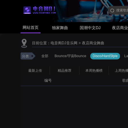
网站首页
独家舞曲
国潮中文DJ
夜店商
目前位置：
电音阁DJ音乐网
>
夜店商业舞曲
全部
Bounce/宇宙Bounce
Disco/HardStyle
L
分类
最新上传
精品推荐
本周热播榜
上周热
编号
歌