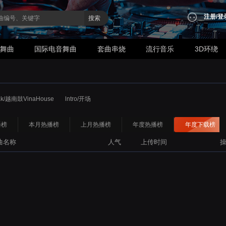
注册
/
登
搜索
业舞曲
国际电音舞曲
套曲串烧
流行音乐
3D环绕
ak/越南鼓VinaHouse
lntro/开场
播榜
本月热播榜
上月热播榜
年度热播榜
年度下载榜
曲名称
人气
上传时间