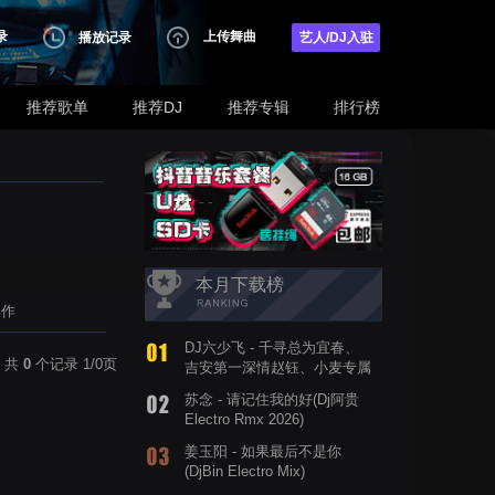
录
上传舞曲
播放记录
艺人/DJ入驻
推荐歌单
推荐DJ
推荐专辑
排行榜
本月下载榜
操作
DJ六少飞 - 千寻总为宜春、
共
0
个记录 1/0页
吉安第一深情赵钰、小麦专属
打造
苏念 - 请记住我的好(Dj阿贵
Electro Rmx 2026)
姜玉阳 - 如果最后不是你
(DjBin Electro Mix)