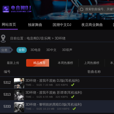
网站首页
独家舞曲
国潮中文DJ
夜店商业舞曲
目前位置：
电音阁DJ音乐网
>
3D环绕
全部
3D电音
3D中文
3D双声
分类
最新上传
精品推荐
本周热播榜
上周热播榜
本
编号
歌曲名称
3D环绕 - 渡我不渡她 DJ版(耳机福利)
5312
TIME --
SIZE 7.33 MB
320 KBPS
3D环绕 - 渡我不渡她 苏谭谭(耳机福利)
5313
TIME --
SIZE 8.55 MB
320 KBPS
3D环绕 - 黎明前的黑暗DJ版(耳机福利)
5333
TIME --
SIZE 10.23 MB
320 KBPS