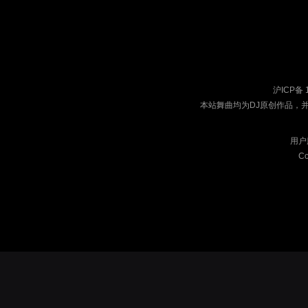
沪ICP备 
本站舞曲均为DJ原创作品，
用户
Co