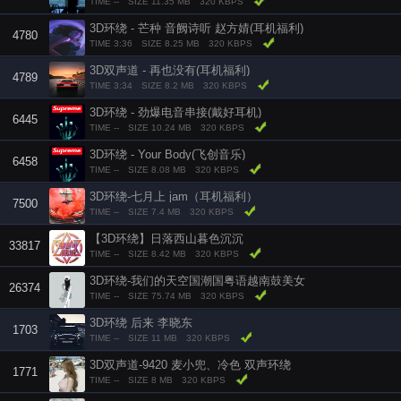
TIME --
SIZE 11.35 MB
320 KBPS
3D环绕 - 芒种 音阙诗听 赵方婧(耳机福利)
4780
TIME 3:36
SIZE 8.25 MB
320 KBPS
3D双声道 - 再也没有(耳机福利)
4789
TIME 3:34
SIZE 8.2 MB
320 KBPS
3D环绕 - 劲爆电音串接(戴好耳机)
6445
TIME --
SIZE 10.24 MB
320 KBPS
3D环绕 - Your Body(飞创音乐)
6458
TIME --
SIZE 8.08 MB
320 KBPS
3D环绕-七月上 jam（耳机福利）
7500
TIME --
SIZE 7.4 MB
320 KBPS
【3D环绕】日落西山暮色沉沉
33817
TIME --
SIZE 8.42 MB
320 KBPS
3D环绕-我们的天空国潮国粤语越南鼓美女
26374
TIME --
SIZE 75.74 MB
320 KBPS
3D环绕 后来 李晓东
1703
TIME --
SIZE 11 MB
320 KBPS
3D双声道-9420 麦小兜、冷色 双声环绕
1771
TIME --
SIZE 8 MB
320 KBPS