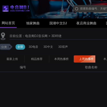
网站首页
独家舞曲
国潮中文DJ
夜店商业舞曲
目前位置：
电音阁DJ音乐网
>
3D环绕
全部
3D电音
3D中文
3D双声
分类
最新上传
精品推荐
本周热播榜
上周热播榜
本
编号
歌曲名称