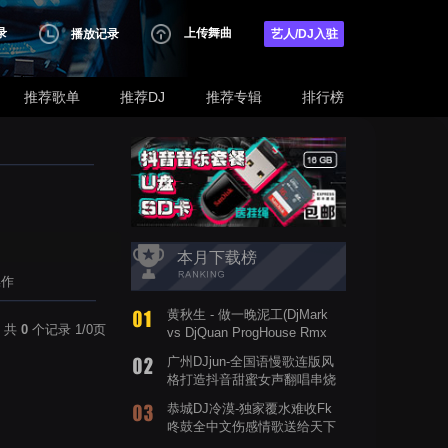
录
上传舞曲
播放记录
艺人/DJ入驻
推荐歌单
推荐DJ
推荐专辑
排行榜
本月下载榜
操作
黄秋生 - 做一晚泥工(DjMark
共
0
个记录 1/0页
vs DjQuan ProgHouse Rmx
2019)
广州DJjun-全国语慢歌连版风
格打造抖音甜蜜女声翻唱串烧
歌曲
恭城DJ冷漠-独家覆水难收Fk
咚鼓全中文伤感情歌送给天下
有情人FunkyHouse串烧