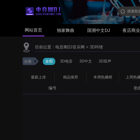
网站首页
独家舞曲
国潮中文DJ
夜店商
目前位置：
电音阁DJ音乐网
>
3D环绕
全部
3D电音
3D中文
3D双声
分类
最新上传
精品推荐
本周热播榜
上周热
编号
歌