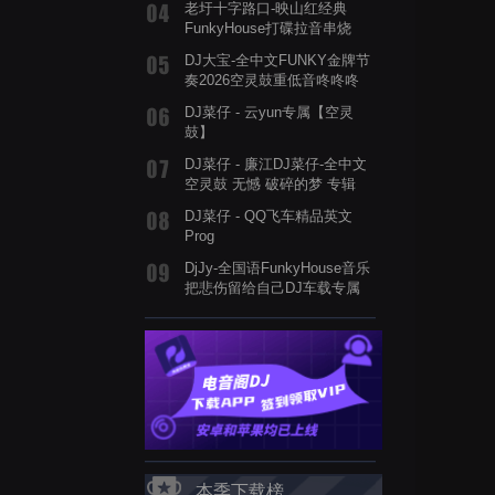
老圩十字路口-映山红经典
FunkyHouse打碟拉音串烧
DJ大宝-全中文FUNKY金牌节
奏2026空灵鼓重低音咚咚咚
MUSIC慢摇大碟
DJ菜仔 - 云yun专属【空灵
鼓】
DJ菜仔 - 廉江DJ菜仔-全中文
空灵鼓 无憾 破碎的梦 专辑
DJ菜仔 - QQ飞车精品英文
Prog
DjJy-全国语FunkyHouse音乐
把悲伤留给自己DJ车载专属
串烧舞曲
本季下载榜