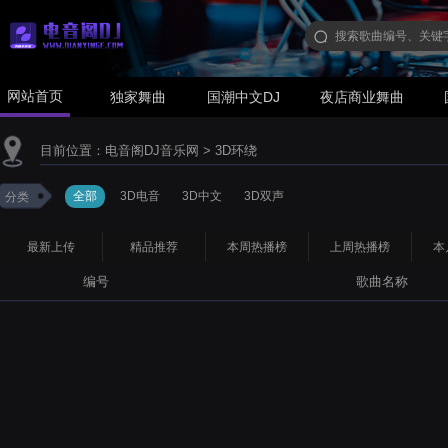
网站首页
独家舞曲
国潮中文DJ
夜店商业舞曲
目前位置：
电音阁DJ音乐网
>
3D环绕
全部
3D电音
3D中文
3D双声
分类
最新上传
精品推荐
本周热播榜
上周热播榜
本
编号
歌曲名称