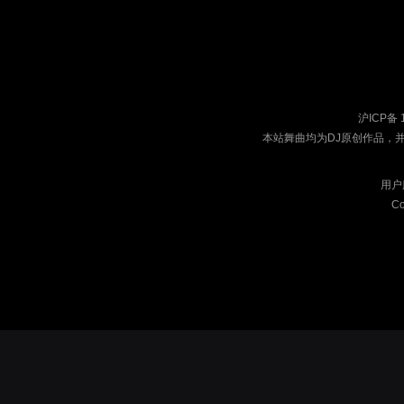
沪ICP备 
本站舞曲均为DJ原创作品，
用户
Co