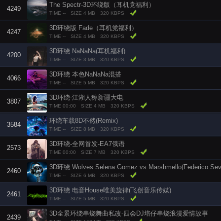
The Spectr-3D环绕版（耳机党福利）
4249
TIME --
SIZE 4 MB
320 KBPS
3D环绕版 Fade（耳机党福利）
4247
TIME --
SIZE 4 MB
320 KBPS
3D环绕 NaNaNa(耳机福利)
4200
TIME --
SIZE 3 MB
320 KBPS
3D环绕 本色NaNaNa混搭
4066
TIME --
SIZE 5 MB
320 KBPS
3D环绕-江湖人称新疆大电
3807
TIME 00:00
SIZE 4 MB
320 KBPS
环绕车载8D不然(Remix)
3584
TIME --
SIZE 8 MB
320 KBPS
3D环绕-全网首发-EA7俄语
2573
TIME 00:00
SIZE 7 MB
320 KBPS
3D环绕 Wolves Selena Gomez vs Marshmello(Federico Sev
2460
TIME --
SIZE 6 MB
320 KBPS
3D环绕 电音House唯美旋律(飞创音乐传媒)
2461
TIME --
SIZE 5 MB
320 KBPS
3D全景环绕串烧舞曲私改-四会DJ培仔串烧浪漫爱情故事
2439