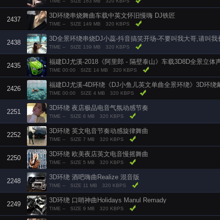
TIME --
SIZE 163 MB
320 KBPS
3D环绕串烧舞曲车载中英文怀旧慢嗨 DJ铁匠
2437
TIME --
SIZE 149 MB
320 KBPS
3D全景环绕串烧DJ小蕊-抖音搞笑开场-不要叫我大哥,请叫我
2438
TIME --
SIZE 139 MB
320 KBPS
2435
TIME 00:00
SIZE 14 MB
320 KBPS
福建DJ尤溪-4D环绕《DJ小鱼儿英文单曲全景环绕》3D环
2426
TIME 00:00
SIZE 4 MB
320 KBPS
3D环绕 夜店极品电音气氛动感节奏
2251
TIME --
SIZE 6 MB
320 KBPS
3D环绕 英文电音节奏动感旋律舞曲
2252
TIME --
SIZE 7 MB
320 KBPS
3D环绕 欧美夜店英文电音慢摇舞曲
2250
TIME --
SIZE 5 MB
320 KBPS
3D环绕 酒吧嗨曲Realize 混音版
2248
TIME --
SIZE 11 MB
320 KBPS
3D环绕 口哨神曲Holidays Manul Remady
2249
TIME --
SIZE 9 MB
320 KBPS