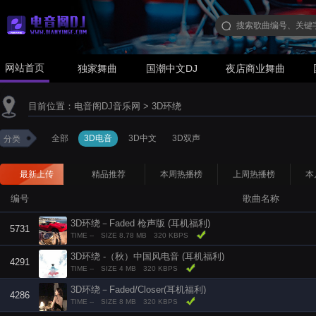
网站首页
独家舞曲
国潮中文DJ
夜店商业舞曲
目前位置：
电音阁DJ音乐网
>
3D环绕
全部
3D电音
3D中文
3D双声
分类
最新上传
精品推荐
本周热播榜
上周热播榜
本
编号
歌曲名称
3D环绕－Faded 枪声版 (耳机福利)
5731
TIME --
SIZE 8.78 MB
320 KBPS
3D环绕 -（秋）中国风电音 (耳机福利)
4291
TIME --
SIZE 4 MB
320 KBPS
3D环绕－Faded/Closer(耳机福利)
4286
TIME --
SIZE 8 MB
320 KBPS