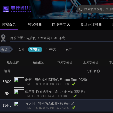
网站首页
独家舞曲
国潮中文DJ
夜店商业舞曲
目前位置：
电音阁DJ音乐网
>
3D环绕
全部
3D电音
3D中文
3D双声
分类
最新上传
精品推荐
本周热播榜
上周热播榜
本
编号
歌曲名称
老板 - 思念成灾(Dj阿鲍 Electro Rmx 2026)
32000
TIME --
SIZE 15.86 MB
320 KBPS
李玉刚 刚好遇见你 (MrL小禄 Mix 国语男)
254
TIME 06:09
SIZE 14 MB
320 KBPS
方大同 - 特别的人(DJ阿福 Remix)
13449
TIME --
SIZE 16.53 MB
320 KBPS