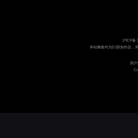
沪ICP备 
本站舞曲均为DJ原创作品，
用户
Co