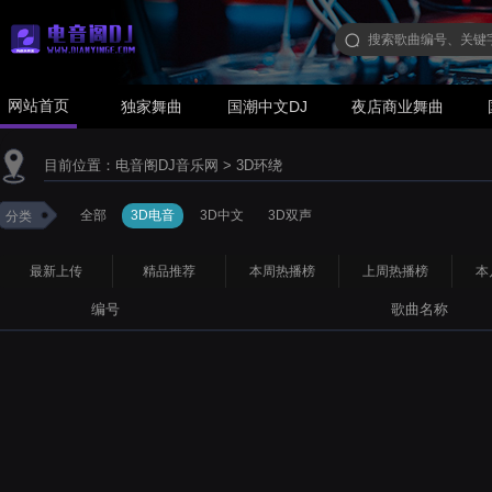
网站首页
独家舞曲
国潮中文DJ
夜店商业舞曲
目前位置：
电音阁DJ音乐网
>
3D环绕
全部
3D电音
3D中文
3D双声
分类
最新上传
精品推荐
本周热播榜
上周热播榜
本
编号
歌曲名称