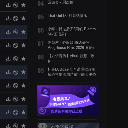
园游会 - 周杰伦
That Girl DJ 抖音热播版
小咪 - 我走后(DJ阿帆 Electro
Mix国语男)
陈慧琳 - 心服口服(Dj菜仔
ProgHouse Rmx 2026 粤语)
【六倍音质】yihuik苡慧 - 致
你
怀集DJBoss-全粤语慢歌连版
痴心换情深周慧敏宝丽金串烧
本季下载榜