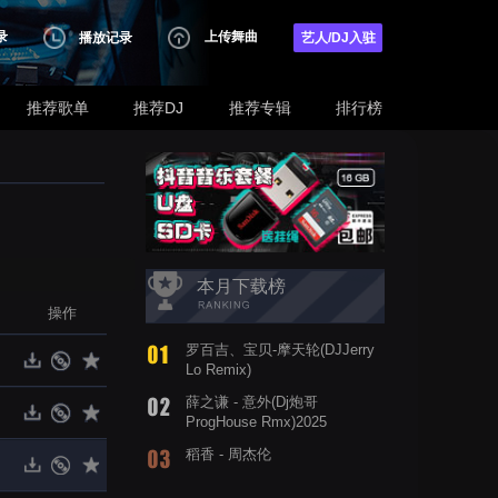
录
上传舞曲
播放记录
艺人/DJ入驻
推荐歌单
推荐DJ
推荐专辑
排行榜
本月下载榜
操作
罗百吉、宝贝-摩天轮(DJJerry
Lo Remix)
薛之谦 - 意外(Dj炮哥
ProgHouse Rmx)2025
稻香 - 周杰伦