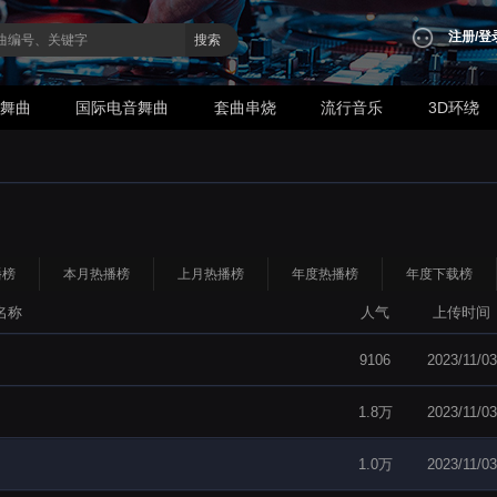
注册
/
登
搜索
业舞曲
国际电音舞曲
套曲串烧
流行音乐
3D环绕
播榜
本月热播榜
上月热播榜
年度热播榜
年度下载榜
名称
人气
上传时间
9106
2023/11/03
1.8万
2023/11/03
1.0万
2023/11/03