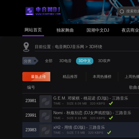
网站首页
独家舞曲
国潮中文DJ
夜店商
目前位置：
电音阁DJ音乐网
>
3D环绕
全部
3D电音
3D中文
3D双声
分类
最新上传
精品推荐
本周热播榜
上周热
编号
歌曲
G.E.M. 邓紫棋 - 桃花诺 (DJ版) - 三路音乐
23981
TIME --
SIZE 8.09 MB
320 KBPS
Nomi - 秋殇别恋 (DJ女声戏腔版) - 三路音乐
23991
TIME --
SIZE 9.16 MB
320 KBPS
xH2 - 用情 (DJ版) - 三路音乐
23983
TIME --
SIZE 7.5 MB
320 KBPS