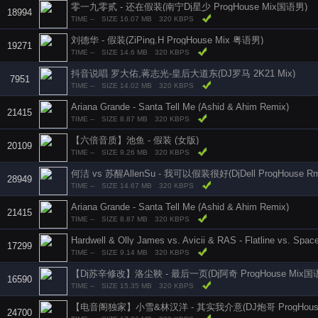
零一九零贰 - 还在假装(南宁Dj星少 ProgHouse Mix国语男)
18994
TIME --
SIZE 16.07 MB
320 KBPS
刘德华 - 假装(ZiPing.H ProgHouse Mix 粤语男)
19271
TIME --
SIZE 14.6 MB
320 KBPS
抖音说唱 罗大佑,蒋志光-皇后大道东(DJ罗马 2K21 Mix)
7951
TIME --
SIZE 14.02 MB
320 KBPS
Ariana Grande - Santa Tell Me (Ashid & Ahim Remix)
21415
TIME --
SIZE 8.87 MB
320 KBPS
【六倍音质】池鱼 - 假装 (女版)
20109
TIME --
SIZE 9.26 MB
320 KBPS
何洁 vs 苏醒AllenSu - 我可以假装很好(DjDell ProgHouse Rm
28949
TIME --
SIZE 14.67 MB
320 KBPS
Ariana Grande - Santa Tell Me (Ashid & Ahim Remix)
21415
TIME --
SIZE 8.87 MB
320 KBPS
17299
TIME --
SIZE 9.14 MB
320 KBPS
【Dj苏辛修改】洛尘鞅 - 最后一页(Dj阿奇 ProgHouse Mix国
16590
TIME --
SIZE 15.35 MB
320 KBPS
【电音阁独家】小雪&林汉洋 - 其实我介意(DJ炮哥 ProgHous
24700