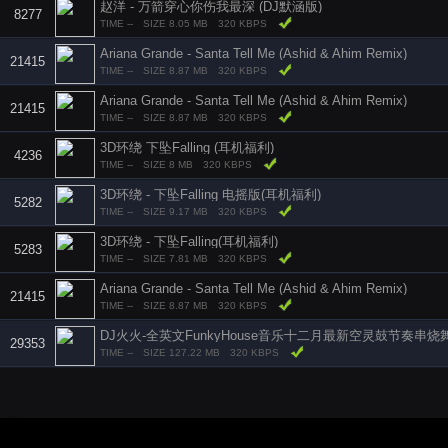
赵洋 - 万箭穿心你伤我最深 (DJ默涵版)
8277
TIME --
SIZE 8.05 MB
320 KBPS
Ariana Grande - Santa Tell Me (Ashid & Ahim Remix)
21415
TIME --
SIZE 8.87 MB
320 KBPS
Ariana Grande - Santa Tell Me (Ashid & Ahim Remix)
21415
TIME --
SIZE 8.87 MB
320 KBPS
3D环绕 下坠Falling (耳机福利)
4236
TIME --
SIZE 8 MB
320 KBPS
3D环绕 - 下坠Falling 电摇版(耳机福利)
5282
TIME --
SIZE 9.17 MB
320 KBPS
3D环绕 - 下坠Falling(耳机福利)
5283
TIME --
SIZE 7.81 MB
320 KBPS
Ariana Grande - Santa Tell Me (Ashid & Ahim Remix)
21415
TIME --
SIZE 8.87 MB
320 KBPS
DJ火火-全英文FunkyHouse音乐十二月最新空灵鼓节奏串烧
29353
TIME --
SIZE 127.22 MB
320 KBPS