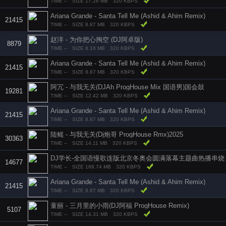
TIME --
SIZE 17.26 MB
320 KBPS
Ariana Grande - Santa Tell Me (Ashid & Ahim Remix)
21415
TIME --
SIZE 8.87 MB
320 KBPS
赵洋 - 为你把心掏空 (DJ阿卓版)
8879
TIME --
SIZE 8.16 MB
320 KBPS
Ariana Grande - Santa Tell Me (Ashid & Ahim Remix)
21415
TIME --
SIZE 8.87 MB
320 KBPS
阿冗 - 与我无关(DJAh ProgHouse Mix 国语男)国会鼓
19281
TIME --
SIZE 12.42 MB
320 KBPS
Ariana Grande - Santa Tell Me (Ashid & Ahim Remix)
21415
TIME --
SIZE 8.87 MB
320 KBPS
陆鳐 - 与我无关(Dj炮哥 ProgHouse Rmx)2025
30363
TIME --
SIZE 14.11 MB
320 KBPS
DJ学长-全国语慢歌连版北京冬奥会圆满落幕主题曲热播串烧
14677
TIME --
SIZE 188.74 MB
320 KBPS
Ariana Grande - Santa Tell Me (Ashid & Ahim Remix)
21415
TIME --
SIZE 8.87 MB
320 KBPS
童丽 - 三月里的小雨(DJ阿福 ProgHouse Remix)
5107
TIME --
SIZE 14.31 MB
320 KBPS