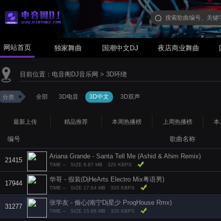
网站首页
独家舞曲
国潮中文DJ
夜店商业舞曲
目前位置：
电音阁DJ音乐网
>
3D环绕
全部
3D电音
3D中文
3D双声
分类
最新上传
精品推荐
本周热播榜
上周热播榜
本
编号
歌曲名称
Ariana Grande - Santa Tell Me (Ashid & Ahim Remix)
21415
TIME --
SIZE 8.87 MB
320 KBPS
华哥 - 假装(DjHeArts Electro Mix粤语男)
17944
TIME --
SIZE 17.64 MB
320 KBPS
张学友 - 偷心(南宁Dj星少 ProgHouse Rmx)
31277
TIME --
SIZE 15.66 MB
320 KBPS