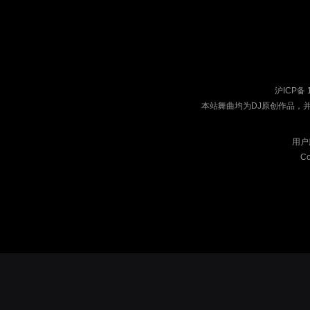
沪ICP备 
本站舞曲均为DJ原创作品，
用户
Co