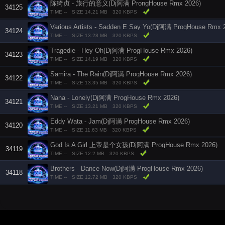
陈绮贞 - 旅行的意义(Dj阿满 ProngHouse Rmx 2026)
34125
TIME --
SIZE 14.21 MB
320 KBPS
Various Artists - Sadden E Say Yo(Dj阿满 ProgHouse Rmx 
34124
TIME --
SIZE 13.28 MB
320 KBPS
Tragedie - Hey Oh(Dj阿满 ProgHouse Rmx 2026)
34123
TIME --
SIZE 14.19 MB
320 KBPS
Samira - The Rain(Dj阿满 ProgHouse Rmx 2026)
34122
TIME --
SIZE 13.35 MB
320 KBPS
Nana - Lonely(Dj阿满 ProgHouse Rmx 2026)
34121
TIME --
SIZE 13.21 MB
320 KBPS
Eddy Wata - Jam(Dj阿满 ProgHouse Rmx 2026)
34120
TIME --
SIZE 11.63 MB
320 KBPS
God Is A Girl 上帝是个女孩(Dj阿满 ProgHouse Rmx 2026)
34119
TIME --
SIZE 12.2 MB
320 KBPS
Brothers - Dance Now(Dj阿满 ProgHouse Rmx 2026)
34118
TIME --
SIZE 12.72 MB
320 KBPS