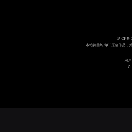
沪ICP备 
本站舞曲均为DJ原创作品，
用户
Co