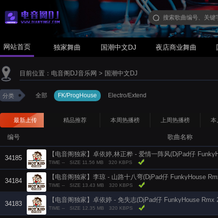
网站首页
独家舞曲
国潮中文DJ
夜店商业舞曲
目前位置：
电音阁DJ音乐网
>
国潮中文DJ
全部
FK/ProgHouse
Electro/Extend
分类
最新上传
精品推荐
本周热播榜
上周热播榜
本
编号
歌曲名称
34185
TIME --
SIZE 11.56 MB
320 KBPS
【电音阁独家】李琼 - 山路十八弯(DjPad仔 FunkyHouse Rmx 
34184
TIME --
SIZE 13.43 MB
320 KBPS
【电音阁独家】卓依婷 - 免失志(DjPad仔 FunkyHouse Rmx 
34183
TIME --
SIZE 12.35 MB
320 KBPS