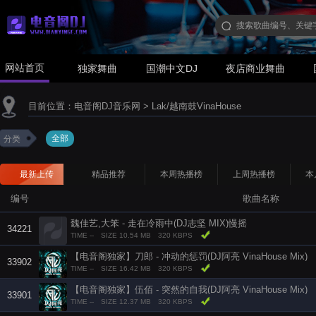
网站首页
独家舞曲
国潮中文DJ
夜店商业舞曲
目前位置：
电音阁DJ音乐网
>
Lak/越南鼓VinaHouse
全部
分类
最新上传
精品推荐
本周热播榜
上周热播榜
本
编号
歌曲名称
魏佳艺,大笨 - 走在冷雨中(DJ志坚 MIX)慢摇
34221
TIME --
SIZE 10.54 MB
320 KBPS
【电音阁独家】刀郎 - 冲动的惩罚(DJ阿亮 VinaHouse Mix)
33902
TIME --
SIZE 16.42 MB
320 KBPS
【电音阁独家】伍佰 - 突然的自我(DJ阿亮 VinaHouse Mix)
33901
TIME --
SIZE 12.37 MB
320 KBPS