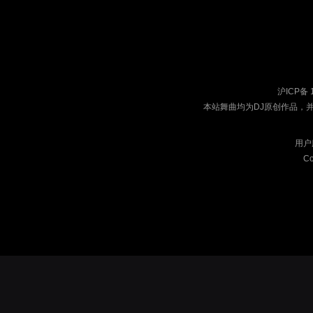
沪ICP备 
本站舞曲均为DJ原创作品，
用户
Co