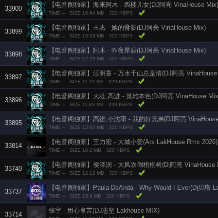
【电音阁独家】海来阿木 - 西楼儿女(DJ阿亮 VinaHouse Mix
33900
TIME --
SIZE 16.64 MB
320 KBPS
【电音阁独家】王杰 - 她的背影(DJ阿亮 VinaHouse Mix)
33899
TIME --
SIZE 15.03 MB
320 KBPS
【电音阁独家】阿木 - 昨夜星辰(DJ阿亮 VinaHouse Mix)
33898
TIME --
SIZE 12.23 MB
320 KBPS
【电音阁独家】汪明荃 - 万水千山总是情(DJ阿亮 VinaHouse M
33897
TIME --
SIZE 11.21 MB
320 KBPS
【电音阁独家】大壮,高进 - 英雄本色(DJ阿亮 VinaHouse Mix
33896
TIME --
SIZE 11.83 MB
320 KBPS
【电音阁独家】高进,小沈阳 - 我的好兄弟(DJ阿亮 VinaHouse 
33895
TIME --
SIZE 12.67 MB
320 KBPS
【电音阁独家】王力宏 - 大城小爱(Ars LakHouse Rmx 2026)
33814
TIME --
SIZE 18.2 MB
320 KBPS
【电音阁独家】侯泽润 - 大风吹倒梧桐树(Dj阿亮 VinaHouse Rm
33740
TIME --
SIZE 12.12 MB
320 KBPS
33737
TIME --
SIZE 15.6 MB
320 KBPS
张宇 - 用心良苦(DJ志坚 Lakhouse MIX)
33714