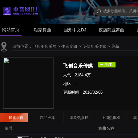
网站首页
独家舞曲
国潮中文DJ
夜店商业舞曲
目前位置：
电音阁音乐网
>
作者专辑
>
飞创音乐传媒
>
最新
飞创音乐传媒
人气 : 2184.4万
地区 : --
更新时间 :
2018/02/06
最新上传
精品推荐
本周热播榜
上周热播榜
本
编号
舞曲名称