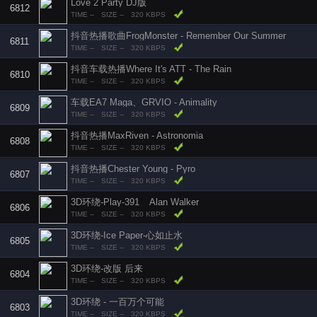
Love 2 Party DJ版
6812
TIME --
SIZE --
320 KBPS
抖音热播歌曲FrogMonster - Remember Our Summer
6811
TIME --
SIZE --
320 KBPS
抖音车载热播Where It's ATT - The Rain
6810
TIME --
SIZE --
320 KBPS
车载EA7 Maga、GRVIO - Animality
6809
TIME --
SIZE --
320 KBPS
抖音热播MaxRiven - Astronomia
6808
TIME --
SIZE --
320 KBPS
抖音热播Chester Young - Pyro
6807
TIME --
SIZE --
320 KBPS
3D环绕-Play-391 _ Alan Walker
6806
TIME --
SIZE --
320 KBPS
3D环绕-Ice Paper-心如止水
6805
TIME --
SIZE --
320 KBPS
3D环绕-改版 后来
6804
TIME --
SIZE --
320 KBPS
3D环绕 - 一百万个可能
6803
TIME --
SIZE --
320 KBPS