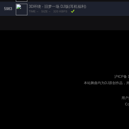
3D环绕 - 旧梦一场 DJ版(耳机福利)
5983
TIME --
SIZE --
320 KBPS
沪ICP备 
本站舞曲均为DJ原创作品，
用户
Co