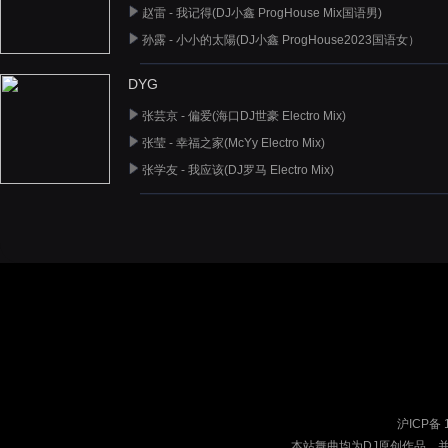
赵雷 - 我记得(DJ小鑫 ProgHouse Mix国语男)
孙露 - 小小的太陽(DJ小鑫 ProgHouse2023国语女）
DYG
张芸京 - 偏爱(海口DJ世豪 Electro Mix)
张莹 - 幸福之家(McYy Electro Mix)
张学友 - 我应该(DJ罗马 Electro Mix)
沪ICP备 
本站舞曲均为DJ原创作品，