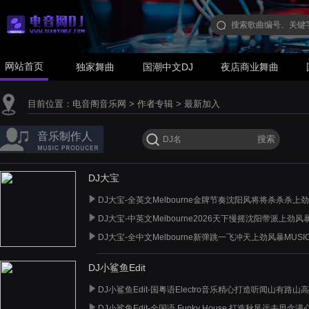
网站首页
独家舞曲
国潮中文DJ
夜店商业舞曲
目前位置：
电音阁音乐网
>
作者专辑
>
最新加入
音乐制作人
DJ大宝
DJ大宝-全英文Melbourne金牌节奏沈阳风将将杀杀杀上
DJ大宝-中英文Melbourne2026天下慢摇沈阳带派上劲风
DJ大宝-全中文Melbourne新弹跳一飞冲天上劲风暴MUS
DJ小鲨鱼Edit
DJ小鲨鱼Edit-国粤语Electro音乐精心打造听闻山有路山
DJ小鲨鱼Edit-全国语 Funky House 打造秋风远去思念