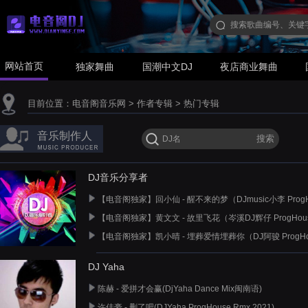
网站首页
独家舞曲
国潮中文DJ
夜店商业舞曲
目前位置：
电音阁音乐网
>
作者专辑
>
热门专辑
音乐制作人
DJ音乐分享者
【电音阁独家】回小仙 - 醒不来的梦（DJmusic小李 ProgHo
【电音阁独家】黄文文 - 故里飞花（岑溪DJ辉仔 ProgHouse
【电音阁独家】凯小晴 - 埋葬爱情埋葬你（DJ阿骏 ProgHouse
DJ Yaha
陈赫 - 爱拼才会赢(DjYaha Dance Mix闽南语)
许佳豪 - 删了吧(DJYaha ProgHouse Rmx 2021)