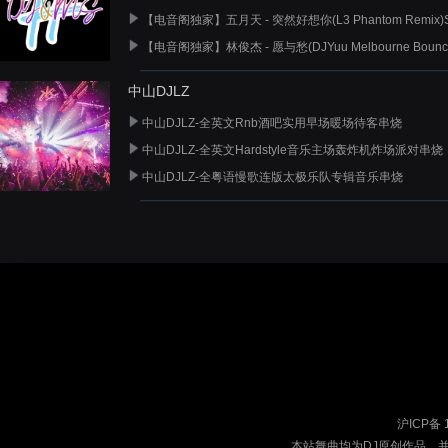
【电音阁独家】五月天 - 突然好想你(L3 Phantom Remix)
【电音阁独家】林俊杰 - 愿与愁(DJYuu Melbourne Bounce Re
中山DJLZ
中山DJLZ-全英文Rnb酒吧实用早场暖场待客串烧
中山DJLZ-全英文Hardstyle音乐主场轰炸机炸场派对串烧
中山DJLZ-全粤语慢歌连版太极乐队专辑音乐串烧
沪ICP备 
本站舞曲均为DJ原创作品，