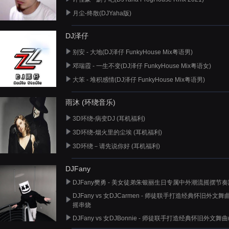
月尘-终散(DJYaha版)
DJ泽仔
别安 - 大地(DJ泽仔 FunkyHouse Mix粤语男)
邓瑞霞 - 一生不变(DJ泽仔 FunkyHouse Mix粤语女)
大笨 - 堆积感情(DJ泽仔 FunkyHouse Mix粤语男)
雨沐 (环绕音乐)
3D环绕-病变DJ (耳机福利)
3D环绕-烟火里的尘埃 (耳机福利)
3D环绕－请先说你好 (耳机福利)
DJFany
DJFany樊勇 - 美女徒弟朱银丽生日专属中外潮流摇摆节
DJFany vs 女DJCarmen - 师徒联手打造经典怀旧外文舞曲(
摇串烧
DJFany vs 女DJBonnie - 师徒联手打造经典怀旧外文舞曲