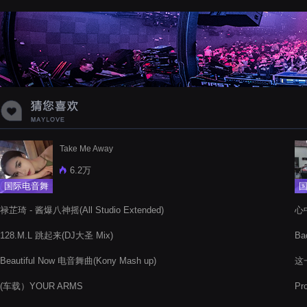
蝉爸爸妈妈爱存在夏天的风是想你的
声音啊
Take Me Away
6.2万
国际电音舞
曲
禄芷琦 - 酱爆八神摇(All Studio Extended)
心
128.M.L 跳起来(DJ大圣 Mix)
Ba
Beautiful Now 电音舞曲(Kony Mash up)
这
(车载）YOUR ARMS
Pr
Ex