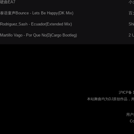
硬曲EA7
小火
泰语童声Bounce - Lets Be Happy(DK Mix)
百大
Hy
Rodriguez,Sash - Ecuador(Extended Mix)
Shi
Martillo Vago - Por Que No(DjCargo Bootleg)
2 U
沪ICP备 
本站舞曲均为DJ原创作品，
用户
Co