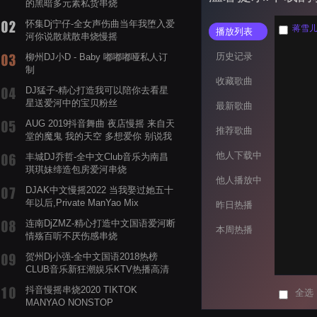
的黑暗多元素私货串烧
怀集Dj宁仔-全女声伤曲当年我堕入爱
蒋雪儿 
播放列表
河你说散就散串烧慢摇
历史记录
柳州DJ小D - Baby 嘟嘟嘟哑私人订
制
收藏歌曲
DJ猛子-精心打造我可以陪你去看星
星送爱河中的宝贝粉丝
最新歌曲
AUG 2019抖音舞曲 夜店慢摇 来自天
推荐歌曲
堂的魔鬼 我的天空 多想爱你 别说我
的眼泪你无所谓 渡我不渡她
他人下载中
丰城DJ乔哲-全中文Club音乐为南昌
琪琪妹缔造包房爱河串烧
他人播放中
DJAK中文慢摇2022 当我娶过她五十
年以后,Private ManYao Mix
昨日热播
连南DjZMZ-精心打造中文国语爱河断
本周热播
情殇百听不厌伤感串烧
贺州Dj小强-全中文国语2018热榜
CLUB音乐新狂潮娱乐KTV热播高清
系列串烧
抖音慢摇串烧2020 TIKTOK
全选
MANYAO NONSTOP
POWERMIXFOR_ADRIANNE飞鸟和