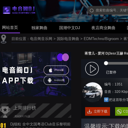
网站首页
独家舞曲
国潮中文DJ
夜店商业舞曲
目前位置：
电音阁音乐网
>
国际电音舞曲
>
EDMTechno/Bigroom
>
蒋
蒋雪儿 - 爱河 Dj3esr王赫 
已暂停
编号：1351
音质：320 Kbp
把这首歌分
上周排行榜
立即下载
C
Dj细粒 全中文国粤语Club音乐黎明前
温馨提示:下载