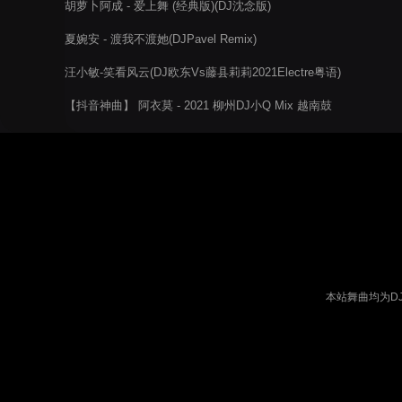
胡萝卜阿成 - 爱上舞 (经典版)(DJ沈念版)
夏婉安 - 渡我不渡她(DJPavel Remix)
汪小敏-笑看风云(DJ欧东Vs藤县莉莉2021Electre粤语)
【抖音神曲】 阿衣莫 - 2021 柳州DJ小Q Mix 越南鼓
本站舞曲均为D