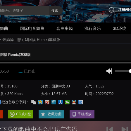
注册
/
登
搜索
业舞曲
国际电音舞曲
套曲串烧
流行音乐
3D环绕
>
朱添泽 - 想 (DJ阿福 Remix)车载版
DJ阿福 Remix)车载版
已停止
 05:58
号：15160
分类：国潮中文DJ
人气：1.3万
质：320 Kbps
大小：13.67 MB
时间：2022/07/02
把这首歌分享到：
CD或U盘
收藏歌曲
手机播放
:下载的歌曲中不会出现广告语