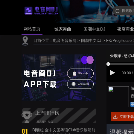
网站首页
独家舞曲
国潮中文DJ
夜店商
目前位置：
电音阁音乐网
>
国潮中文DJ
>
FK/ProgHouse
朱添泽 - 想 (
00:00 /
编
音
上周排行榜
立即下载
Dj细粒 全中文国粤语Club音乐黎明前
温馨提示