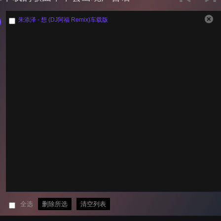
朱添泽 - 想 (DJ阿福 Remix)车载版
全选
删除所选
清空列表