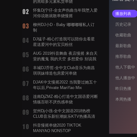
的黑暗多元素私货串烧
怀集Dj宁仔-全女声伤曲当年我堕入爱
播放列表
河你说散就散串烧慢摇
历史记录
柳州DJ小D - Baby 嘟嘟嘟哑私人订
制
收藏歌曲
DJ猛子-精心打造我可以陪你去看星
星送爱河中的宝贝粉丝
最新歌曲
AUG 2019抖音舞曲 夜店慢摇 来自天
推荐歌曲
堂的魔鬼 我的天空 多想爱你 别说我
的眼泪你无所谓 渡我不渡她
他人下载中
丰城DJ乔哲-全中文Club音乐为南昌
琪琪妹缔造包房爱河串烧
他人播放中
DJAK中文慢摇2022 当我娶过她五十
年以后,Private ManYao Mix
昨日热播
连南DjZMZ-精心打造中文国语爱河断
本周热播
情殇百听不厌伤感串烧
贺州Dj小强-全中文国语2018热榜
CLUB音乐新狂潮娱乐KTV热播高清
系列串烧
抖音慢摇串烧2020 TIKTOK
MANYAO NONSTOP
POWERMIXFOR_ADRIANNE飞鸟和