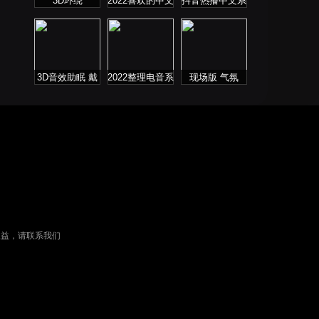
3D环绕
2022喜欢的中文
抖音热播中文系
DJ舞曲
列
3D音效助眠 戴
2022整理电音系
现场版 气氛
上耳机聆听
列
权益，请联系我们