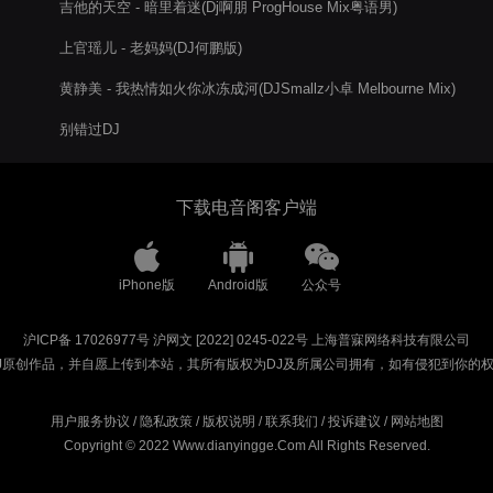
吉他的天空 - 暗里着迷(Dj啊朋 ProgHouse Mix粤语男)
上官瑶儿 - 老妈妈(DJ何鹏版)
黄静美 - 我热情如火你冰冻成河(DJSmallz小卓 Melbourne Mix)
别错过DJ
下载电音阁客户端
iPhone版
Android版
公众号
沪ICP备 17026977号
沪网文 [2022] 0245-022号
上海普寐网络科技有限公司
J原创作品，并自愿上传到本站，其所有版权为DJ及所属公司拥有，如有侵犯到你的
用户服务协议
/
隐私政策
/
版权说明
/
联系我们
/
投诉建议
/
网站地图
Copyright © 2022 Www.dianyingge.Com All Rights Reserved.