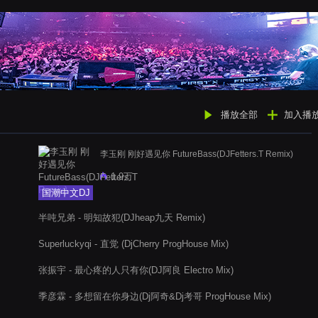
播放全部
加入播
李玉刚 刚好遇见你 FutureBass(DJFetters.T Remix)
1.9万
国潮中文DJ
半吨兄弟 - 明知故犯(DJheap九天 Remix)
Superluckyqi - 直觉 (DjCherry ProgHouse Mix)
张振宇 - 最心疼的人只有你(DJ阿良 Electro Mix)
季彦霖 - 多想留在你身边(Dj阿奇&Dj考哥 ProgHouse Mix)