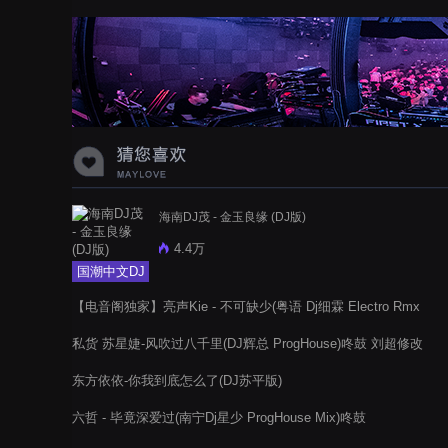
蝉爸爸妈妈爱存在夏天的风是想你的
声音啊
海南DJ茂 - 金玉良缘 (DJ版)
4.4万
国潮中文DJ
【电音阁独家】亮声Kie - 不可缺少(粤语 Dj细霖 Electro Rmx
2022)
私货 苏星婕-风吹过八千里(DJ辉总 ProgHouse)咚鼓 刘超修改
东方依依-你我到底怎么了(DJ苏平版)
六哲 - 毕竟深爱过(南宁Dj星少 ProgHouse Mix)咚鼓