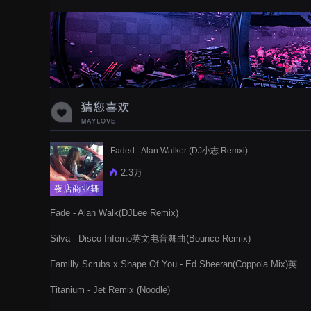
Faded - Alan Walker (DJ小志 Remxi)
2.3万
夜店商业舞
曲
Fade - Alan Walk(DJLee Remix)
Silva - Disco Inferno英文电音舞曲(Bounce Remix)
Familly Scrubs x Shape Of You - Ed Sheeran(Coppola Mix)英
文电音舞曲
Titanium - Jet Remix (Noodle)