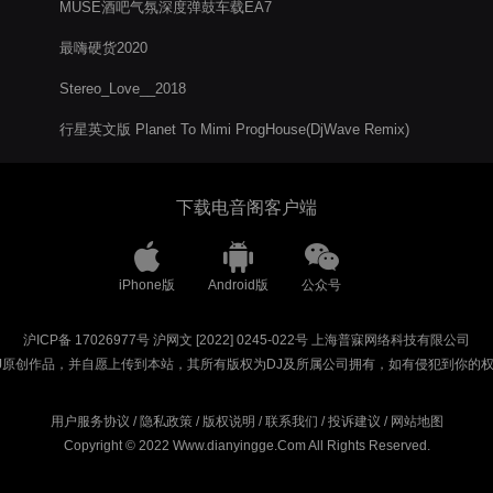
MUSE酒吧气氛深度弹鼓车载EA7
最嗨硬货2020
Stereo_Love__2018
行星英文版 Planet To Mimi ProgHouse(DjWave Remix)
下载电音阁客户端
iPhone版
Android版
公众号
沪ICP备 17026977号
沪网文 [2022] 0245-022号
上海普寐网络科技有限公司
J原创作品，并自愿上传到本站，其所有版权为DJ及所属公司拥有，如有侵犯到你的
用户服务协议
/
隐私政策
/
版权说明
/
联系我们
/
投诉建议
/
网站地图
Copyright © 2022 Www.dianyingge.Com All Rights Reserved.