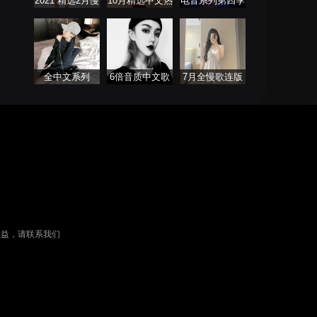
2021 精选2月慢
10月精选中文热
电音系列第四季
歌连版音乐串烧
播舞曲
全中文系列
6倍音质中文歌
7月全慢歌连版
FutureBass版
曲
串烧
权益，请联系我们