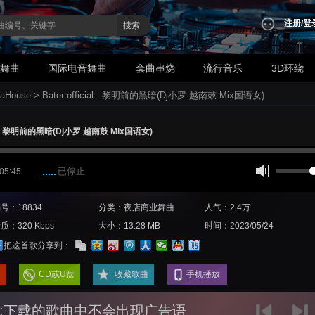
注册
/
登
搜索
业舞曲
国际电音舞曲
套曲串烧
流行音乐
3D环绕
aHouse
>
Bater official - 黎明前的黑暗(Dj小罗 越南鼓 Mix国语女)
cial - 黎明前的黑暗(Dj小罗 越南鼓 Mix国语女)
已停止
 05:45
号：18834
分类：夜店商业舞曲
人气：2.4万
质：320 Kbps
大小：13.28 MB
时间：2023/05/24
把这首歌分享到：
CD或U盘
收藏歌曲
手机播放
:下载的歌曲中不会出现广告语