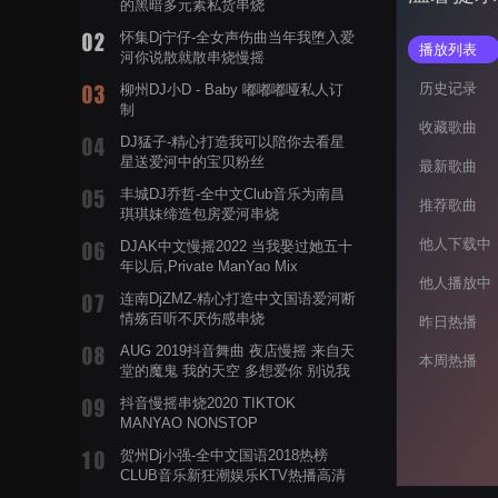
的黑暗多元素私货串烧
怀集Dj宁仔-全女声伤曲当年我堕入爱
播放列表
河你说散就散串烧慢摇
历史记录
柳州DJ小D - Baby 嘟嘟嘟哑私人订
制
收藏歌曲
DJ猛子-精心打造我可以陪你去看星
星送爱河中的宝贝粉丝
最新歌曲
丰城DJ乔哲-全中文Club音乐为南昌
推荐歌曲
琪琪妹缔造包房爱河串烧
他人下载中
DJAK中文慢摇2022 当我娶过她五十
年以后,Private ManYao Mix
他人播放中
连南DjZMZ-精心打造中文国语爱河断
情殇百听不厌伤感串烧
昨日热播
AUG 2019抖音舞曲 夜店慢摇 来自天
本周热播
堂的魔鬼 我的天空 多想爱你 别说我
的眼泪你无所谓 渡我不渡她
抖音慢摇串烧2020 TIKTOK
MANYAO NONSTOP
POWERMIXFOR_ADRIANNE飞鸟和
贺州Dj小强-全中文国语2018热榜
蝉爸爸妈妈爱存在夏天的风是想你的
CLUB音乐新狂潮娱乐KTV热播高清
声音啊
系列串烧