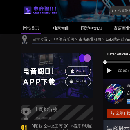
网站首页
独家舞曲
国潮中文DJ
夜店商
目前位置：
电音阁音乐网
>
夜店商业舞曲
>
Lak/越南鼓Vin
Bater offi
00:00 /
编
音
上周排行榜
立即下载
Dj细粒 全中文国粤语Club音乐黎明前
温馨提示