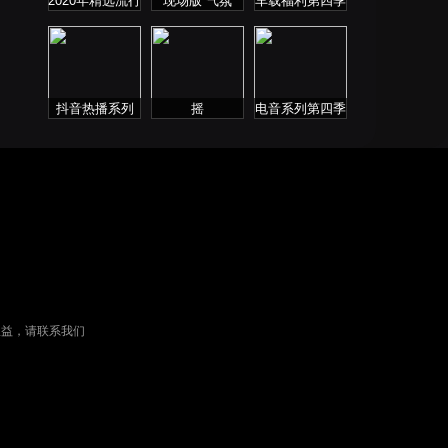
2020年精选流行
现场版 气氛
车载福利第四季
音乐连板歌曲
抖音热播系列
摇
电音系列第四季
权益，请联系我们