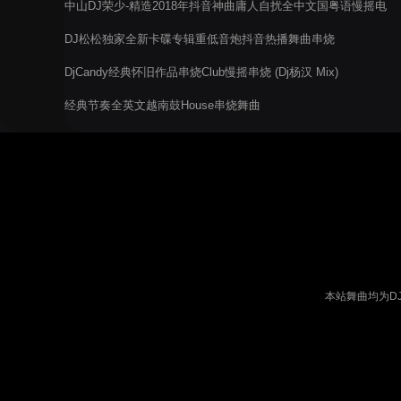
中山DJ荣少-精造2018年抖音神曲庸人自扰全中文国粤语慢摇电
音阁串烧舞曲
DJ松松独家全新卡碟专辑重低音炮抖音热播舞曲串烧
DjCandy经典怀旧作品串烧Club慢摇串烧 (Dj杨汉 Mix)
经典节奏全英文越南鼓House串烧舞曲
本站舞曲均为D