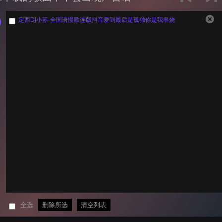
定西Dj小苏-全国语慢歌连版抖音爱到最后是孤独你是我串烧
全选
删除所选
清空列表