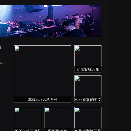
放
张舒
动感旋律合集
车载Ea7风格系列
2022喜欢的中文
DJ舞曲