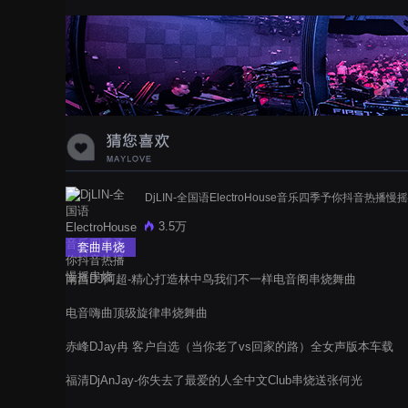
DjLIN-全国语ElectroHouse音乐四季予你抖音热播慢
3.5万
套曲串烧
南昌DJ阿超-精心打造林中鸟我们不一样电音阁串烧舞曲
电音嗨曲顶级旋律串烧舞曲
赤峰DJay冉 客户自选（当你老了vs回家的路）全女声版本车载
音乐
福清DjAnJay-你失去了最爱的人全中文Club串烧送张何光