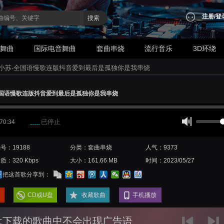
注册
/
登
搜索
业舞曲
国际电音舞曲
套曲串烧
流行音乐
3D环绕
j小苏-全国语慢歌连版抖音爱到最后是孤独你是我串烧
全国语慢歌连版抖音爱到最后是孤独你是我串烧
已停止
 70:34
号：19188
分类：套曲串烧
人气：9373
质：320 Kbps
大小：161.66 MB
时间：2023/05/27
把这首歌分享到：
CD或U盘
收藏歌曲
手机播放
:下载的歌曲中不会出现广告语