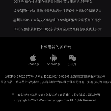
DJ猛子-精心打造庄心妍新歌时尚中英文串烧送绮轩美女
德安Dj阿伟-精心挑选抖音丛铭君热播听说中文麻辣2018慢摇串
烧
惠州DJKun.Y-全英文2018热曲Disco超正混音珍藏系列DJ邓少
提供精品V5
DJ松松独家最新款2020父亲节快乐全外文经典老歌飘飘上头舞
曲音乐串烧
下载电音阁客户端
iPhone版
Android版
公众号
沪ICP备 17026977号
沪网文 [2022] 0245-022号
上海普寐网络科技有限公司
J原创作品，并自愿上传到本站，其所有版权为DJ及所属公司拥有，如有侵犯到你的
用户服务协议
/
隐私政策
/
版权说明
/
联系我们
/
投诉建议
/
网站地图
Copyright © 2022 Www.dianyingge.Com All Rights Reserved.