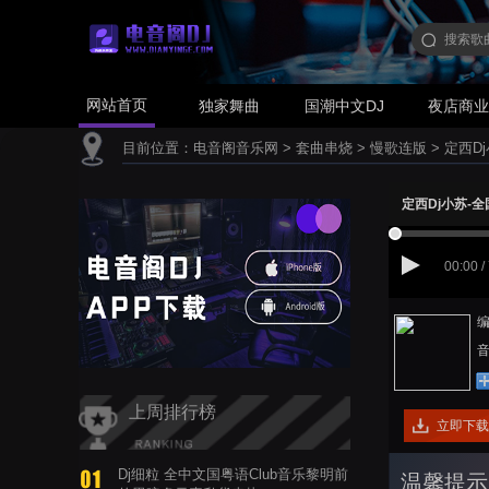
网站首页
独家舞曲
国潮中文DJ
夜店商
目前位置：
电音阁音乐网
>
套曲串烧
>
慢歌连版
>
定西D
定西Dj小苏-
00:00 /
编
音
上周排行榜
立即下载
Dj细粒 全中文国粤语Club音乐黎明前
温馨提示