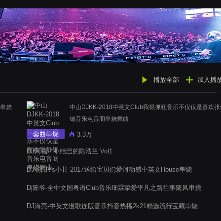
播放全部
加入播
摇串烧
中山DJKK-2018中英文Club我很抓狂音乐不仅仅是喜欢
钿音乐电音阁串烧舞曲
套曲串烧
3.3万
DJ阿福 - 小结巴的陈浩兰 Vol1
DJ杨阳Vs小甘-2017送给宝贝们爱河动感中英文House串烧
Dj陈爷-全中文国粤语Club音乐细霖挚爱平凡之路往事随风串烧
DJ海亮-中英文慢歌连版音乐抖音热播2k21精选流行宝藏串烧