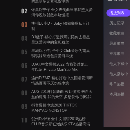
的黑暗多元素私货串烧
怀集Dj宁仔-全女声伤曲当年我堕入爱
播放列表
河你说散就散串烧慢摇
历史记录
柳州DJ小D - Baby 嘟嘟嘟哑私人订
制
收藏歌曲
DJ猛子-精心打造我可以陪你去看星
星送爱河中的宝贝粉丝
最新歌曲
丰城DJ乔哲-全中文Club音乐为南昌
推荐歌曲
琪琪妹缔造包房爱河串烧
他人下载中
DJAK中文慢摇2022 当我娶过她五十
年以后,Private ManYao Mix
他人播放中
连南DjZMZ-精心打造中文国语爱河断
情殇百听不厌伤感串烧
昨日热播
AUG 2019抖音舞曲 夜店慢摇 来自天
本周热播
堂的魔鬼 我的天空 多想爱你 别说我
的眼泪你无所谓 渡我不渡她
抖音慢摇串烧2020 TIKTOK
MANYAO NONSTOP
POWERMIXFOR_ADRIANNE飞鸟和
贺州Dj小强-全中文国语2018热榜
蝉爸爸妈妈爱存在夏天的风是想你的
CLUB音乐新狂潮娱乐KTV热播高清
声音啊
系列串烧