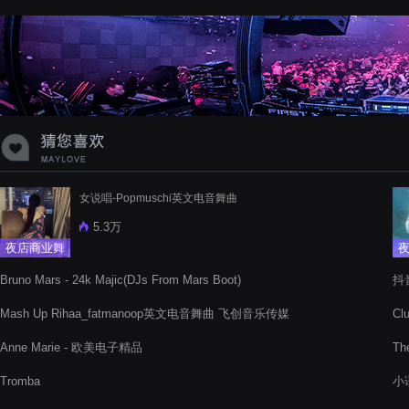
蝉爸爸妈妈爱存在夏天的风是想你的
声音啊
女说唱-Popmuschi英文电音舞曲
5.3万
夜店商业舞
曲
Bruno Mars - 24k Majic(DJs From Mars Boot)
抖音
Mash Up Rihaa_fatmanoop英文电音舞曲 飞创音乐传媒
Cl
Anne Marie - 欧美电子精品
Th
Tromba
小语