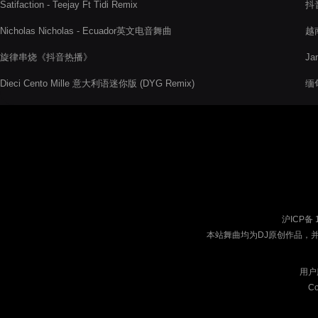
Satifaction - Teejay Ft Tidi Remix
抖音
Nicholas Nicholas - Ecuador英文电音舞曲
越
旋律串烧《抖音热播》
J
Dieci Cento Mille 意大利语迷你版 (DYG Remix)
缅
沪ICP备 
本站舞曲均为DJ原创作品，
用户
Co