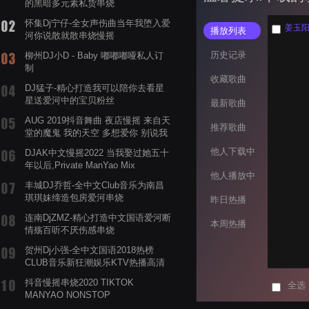
的黑暗多元素私货串烧
怀集Dj宁仔-全女声伤曲当年我堕入爱
姜玉阳 
播放列表
河你说散就散串烧慢摇
历史记录
柳州DJ小D - Baby 嘟嘟嘟哑私人订
制
收藏歌曲
DJ猛子-精心打造我可以陪你去看星
星送爱河中的宝贝粉丝
最新歌曲
AUG 2019抖音舞曲 夜店慢摇 来自天
推荐歌曲
堂的魔鬼 我的天空 多想爱你 别说我
的眼泪你无所谓 渡我不渡她
他人下载中
DJAK中文慢摇2022 当我娶过她五十
年以后,Private ManYao Mix
他人播放中
丰城DJ乔哲-全中文Club音乐为南昌
琪琪妹缔造包房爱河串烧
昨日热播
连南DjZMZ-精心打造中文国语爱河断
本周热播
情殇百听不厌伤感串烧
贺州Dj小强-全中文国语2018热榜
CLUB音乐新狂潮娱乐KTV热播高清
系列串烧
抖音慢摇串烧2020 TIKTOK
全选
MANYAO NONSTOP
POWERMIXFOR_ADRIANNE飞鸟和