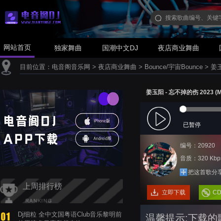
网站首页
独家舞曲
国潮中文DJ
夜店商业舞曲
目前位置：
电音阁音乐网
>
夜店商业舞曲
>
Bounce/宇宙Bounce
>
姜玉
姜玉阳 - 忘不掉的伤 2023 (M
已暂停
编号：20920
音质：320 Kbp
把这首歌分
上周排行榜
立即下载
C
Dj细粒 全中文国粤语Club音乐黎明前
温馨提示:下载