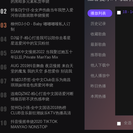
的黑暗多元素私货串烧
怀集Dj宁仔-全女声伤曲当年我堕入爱
1B - 1
播放列表
河你说散就散串烧慢摇
历史记录
柳州DJ小D - Baby 嘟嘟嘟哑私人订
制
收藏歌曲
DJ猛子-精心打造我可以陪你去看星
星送爱河中的宝贝粉丝
最新歌曲
DJAK中文慢摇2022 当我娶过她五十
推荐歌曲
年以后,Private ManYao Mix
他人下载中
AUG 2019抖音舞曲 夜店慢摇 来自天
堂的魔鬼 我的天空 多想爱你 别说我
他人播放中
的眼泪你无所谓 渡我不渡她
丰城DJ乔哲-全中文Club音乐为南昌
琪琪妹缔造包房爱河串烧
昨日热播
连南DjZMZ-精心打造中文国语爱河断
本周热播
情殇百听不厌伤感串烧
贺州Dj小强-全中文国语2018热榜
CLUB音乐新狂潮娱乐KTV热播高清
系列串烧
抖音慢摇串烧2020 TIKTOK
全选
MANYAO NONSTOP
POWERMIXFOR_ADRIANNE飞鸟和