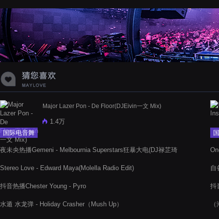
蝉爸爸妈妈爱存在夏天的风是想你的
声音啊
Major Lazer Pon - De Floor(DJEivin一文 Mix)
1.4万
国际电音舞
曲
夜未央热播Gemeni - Melbournia Superstars狂暴大电(DJ禄芷琦
On
Extended)
Stereo Love - Edward Maya(Molella Radio Edit)
自备
抖音热播Chester Young - Pyro
抖音
水遁 水龙弹 - Holiday Crasher（Mush Up）
（