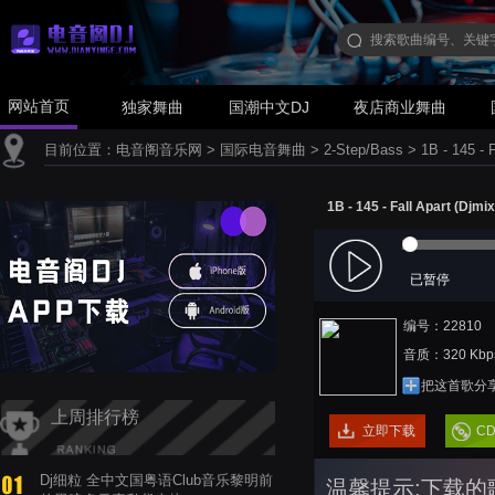
网站首页
独家舞曲
国潮中文DJ
夜店商业舞曲
目前位置：
电音阁音乐网
>
国际电音舞曲
>
2-Step/Bass
>
1B - 145 - 
1B - 145 - Fall Apart (Djm
已暂停
编号：22810
音质：320 Kbp
把这首歌分
上周排行榜
立即下载
C
Dj细粒 全中文国粤语Club音乐黎明前
温馨提示:下载