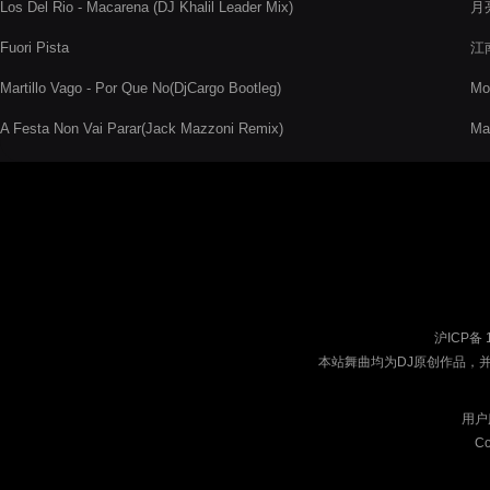
Los Del Rio - Macarena (DJ Khalil Leader Mix)
月亮
Fuori Pista
江南
Martillo Vago - Por Que No(DjCargo Bootleg)
Mo
A Festa Non Vai Parar(Jack Mazzoni Remix)
Mar
沪ICP备 
本站舞曲均为DJ原创作品，
用户
Co