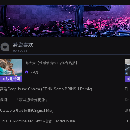
蝉爸爸妈妈爱存在夏天的风是想你的
声音啊
邱大大【带感节奏Sorry抖音热播】
5.9万
国际电音舞
曲
高端DeepHouse Chakra (FENK Samp PRINSH Remix)
D
爆哥——「震耳撩音炸街版」
Dr
Calavera-电音舞曲(Original Mix)
酒吧
(Le
This Is Nightlife(Xtd Rmx)-电音ElectroHouse
TB