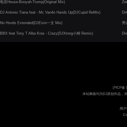
电音House-Booyah-Trump(Original Mix)
Ze
DJ Antonio Tiana feat - Mc Van4o Hands Up(DJCupid ReMix)
Dir
No Hsnds Extended(DJEivin一文 Mix)
男说
BBX feat Tony T Alba Kras - Crazy(DJXtong小桐 Remix)
Di
沪ICP备 
本站舞曲均为DJ原创作品，
用户
Co