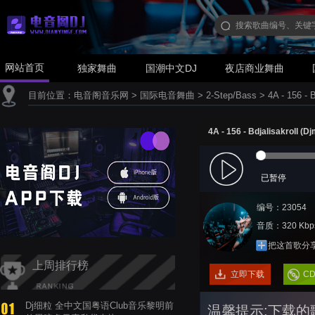
网站首页
独家舞曲
国潮中文DJ
夜店商业舞曲
目前位置：
电音阁音乐网
>
国际电音舞曲
>
2-Step/Bass
>
4A - 156 - B
4A - 156 - Bdjalisakroll (Dj
已暂停
编号：23054
音质：320 Kbp
把这首歌分
上周排行榜
立即下载
C
Dj细粒 全中文国粤语Club音乐黎明前
温馨提示:下载