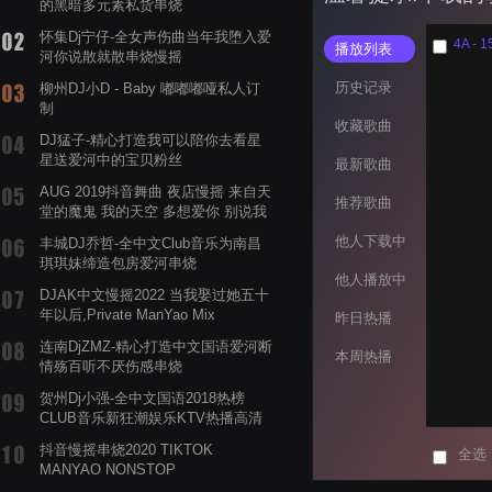
的黑暗多元素私货串烧
怀集Dj宁仔-全女声伤曲当年我堕入爱
4A - 1
播放列表
河你说散就散串烧慢摇
历史记录
柳州DJ小D - Baby 嘟嘟嘟哑私人订
制
收藏歌曲
DJ猛子-精心打造我可以陪你去看星
星送爱河中的宝贝粉丝
最新歌曲
AUG 2019抖音舞曲 夜店慢摇 来自天
推荐歌曲
堂的魔鬼 我的天空 多想爱你 别说我
的眼泪你无所谓 渡我不渡她
他人下载中
丰城DJ乔哲-全中文Club音乐为南昌
琪琪妹缔造包房爱河串烧
他人播放中
DJAK中文慢摇2022 当我娶过她五十
年以后,Private ManYao Mix
昨日热播
连南DjZMZ-精心打造中文国语爱河断
本周热播
情殇百听不厌伤感串烧
贺州Dj小强-全中文国语2018热榜
CLUB音乐新狂潮娱乐KTV热播高清
系列串烧
抖音慢摇串烧2020 TIKTOK
全选
MANYAO NONSTOP
POWERMIXFOR_ADRIANNE飞鸟和