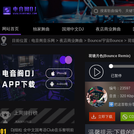
网站首页
独家舞曲
国潮中文DJ
夜店商业舞曲
目前位置：
电音阁音乐网
>
夜店商业舞曲
>
Bounce/宇宙Bounce
>
荷塘
荷塘月色(Bounce Remix)
已暂停
编号：23597
音质：320 Kbp
把这首歌分
上周排行榜
立即下载
C
Dj细粒 全中文国粤语Club音乐黎明前
温馨提示:下载