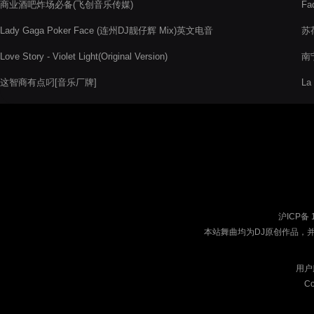
商业酒吧炸场必备(飞创音乐传媒)
Fa
Lady Gaga Poker Face (连州DJ靓仔辉 Mix)英文电音
苏荷
Love Story - Violet Light(Original Version)
南
这智商有点叼[音乐厂牌]
La 
沪ICP备 
本站舞曲均为DJ原创作品，
用户
Co