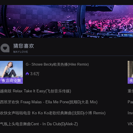
蝉爸爸妈妈爱存在夏天的风是想你的
声音啊
G - Showe Becky欧美热播(Hike Remix)
3.6万
夜店商业舞
曲
越南鼓 Relax Take lt Easy(飞创音乐传媒)
重低
西班牙欢快 Fraag Malas - Ella Me Pone(抚顺Dj大圣 Mix)
Pa
欢快女声啦啦电音 Ko Ko Ko老歌经典舞曲(沈阳Dj小博 Remix)
In
气氛上头电音舞曲Cent - In Da Club(DjAlek-Z)
V