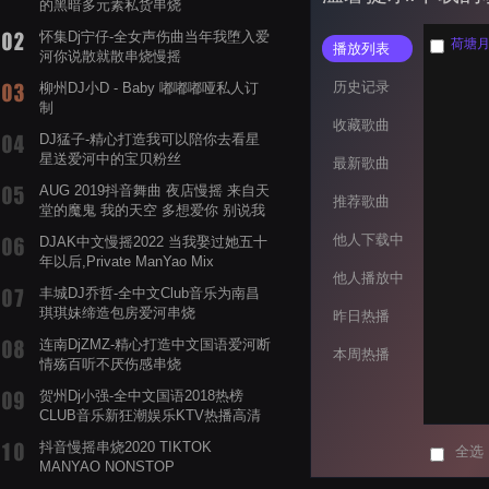
的黑暗多元素私货串烧
怀集Dj宁仔-全女声伤曲当年我堕入爱
荷塘月色
播放列表
河你说散就散串烧慢摇
历史记录
柳州DJ小D - Baby 嘟嘟嘟哑私人订
制
收藏歌曲
DJ猛子-精心打造我可以陪你去看星
星送爱河中的宝贝粉丝
最新歌曲
AUG 2019抖音舞曲 夜店慢摇 来自天
推荐歌曲
堂的魔鬼 我的天空 多想爱你 别说我
的眼泪你无所谓 渡我不渡她
他人下载中
DJAK中文慢摇2022 当我娶过她五十
年以后,Private ManYao Mix
他人播放中
丰城DJ乔哲-全中文Club音乐为南昌
琪琪妹缔造包房爱河串烧
昨日热播
连南DjZMZ-精心打造中文国语爱河断
本周热播
情殇百听不厌伤感串烧
贺州Dj小强-全中文国语2018热榜
CLUB音乐新狂潮娱乐KTV热播高清
系列串烧
抖音慢摇串烧2020 TIKTOK
全选
MANYAO NONSTOP
POWERMIXFOR_ADRIANNE飞鸟和