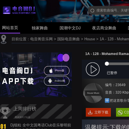
网站首页
独家舞曲
国潮中文DJ
夜店商业舞曲
目前位置：
电音阁音乐网
>
国际电音舞曲
>
House
>
1A - 128 - Moha
1A - 128 - Mohamed Ramad
已暂停
编号：23649
音质：320 Kbp
把这首歌分
上周排行榜
立即下载
C
Dj细粒 全中文国粤语Club音乐黎明前
温馨提示:下载