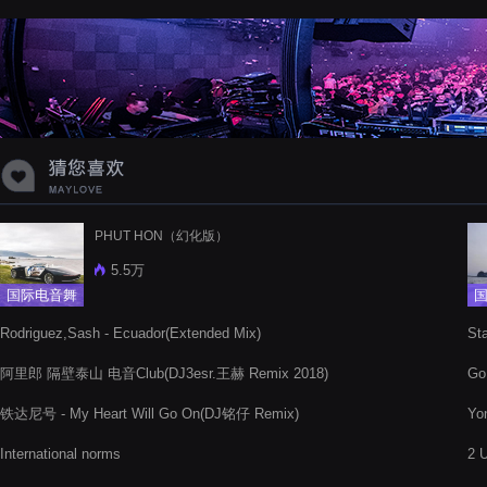
蝉爸爸妈妈爱存在夏天的风是想你的
声音啊
PHUT HON（幻化版）
5.5万
国际电音舞
曲
Rodriguez,Sash - Ecuador(Extended Mix)
St
阿里郎 隔壁泰山 电音Club(DJ3esr.王赫 Remix 2018)
Go
铁达尼号 - My Heart Will Go On(DJ铭仔 Remix)
Yo
International norms
2 U