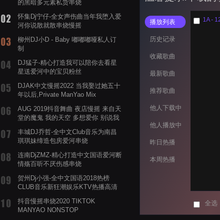
的黑暗多元素私货串烧
怀集Dj宁仔-全女声伤曲当年我堕入爱
播放列表
河你说散就散串烧慢摇
历史记录
柳州DJ小D - Baby 嘟嘟嘟哑私人订
制
收藏歌曲
DJ猛子-精心打造我可以陪你去看星
星送爱河中的宝贝粉丝
最新歌曲
DJAK中文慢摇2022 当我娶过她五十
推荐歌曲
年以后,Private ManYao Mix
他人下载中
AUG 2019抖音舞曲 夜店慢摇 来自天
堂的魔鬼 我的天空 多想爱你 别说我
他人播放中
的眼泪你无所谓 渡我不渡她
丰城DJ乔哲-全中文Club音乐为南昌
琪琪妹缔造包房爱河串烧
昨日热播
连南DjZMZ-精心打造中文国语爱河断
本周热播
情殇百听不厌伤感串烧
贺州Dj小强-全中文国语2018热榜
CLUB音乐新狂潮娱乐KTV热播高清
系列串烧
抖音慢摇串烧2020 TIKTOK
全选
MANYAO NONSTOP
POWERMIXFOR_ADRIANNE飞鸟和