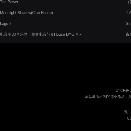
The Power
（
Moonlight Shadow(Club House)
J-A
Lagu 2
Sc
电音阁DJ音乐网、超爽电音节奏House DYG Mix
夜未
电
沪ICP备 
本站舞曲均为DJ原创作品，
用户
Co