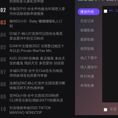
的黑暗多元素私货串烧
怀集Dj宁仔-全女声伤曲当年我堕入爱
4A - 1
播放列表
河你说散就散串烧慢摇
历史记录
柳州DJ小D - Baby 嘟嘟嘟哑私人订
制
收藏歌曲
DJ猛子-精心打造我可以陪你去看星
星送爱河中的宝贝粉丝
最新歌曲
DJAK中文慢摇2022 当我娶过她五十
推荐歌曲
年以后,Private ManYao Mix
他人下载中
AUG 2019抖音舞曲 夜店慢摇 来自天
堂的魔鬼 我的天空 多想爱你 别说我
他人播放中
的眼泪你无所谓 渡我不渡她
丰城DJ乔哲-全中文Club音乐为南昌
琪琪妹缔造包房爱河串烧
昨日热播
连南DjZMZ-精心打造中文国语爱河断
本周热播
情殇百听不厌伤感串烧
贺州Dj小强-全中文国语2018热榜
CLUB音乐新狂潮娱乐KTV热播高清
系列串烧
抖音慢摇串烧2020 TIKTOK
全选
MANYAO NONSTOP
POWERMIXFOR_ADRIANNE飞鸟和