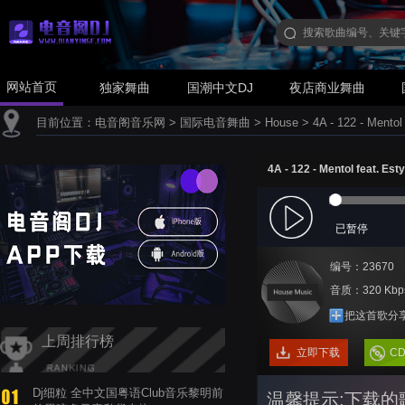
网站首页
独家舞曲
国潮中文DJ
夜店商业舞曲
目前位置：
电音阁音乐网
>
国际电音舞曲
>
House
>
4A - 122 - Mentol
4A - 122 - Mentol feat. Es
已暂停
编号：23670
音质：320 Kbp
把这首歌分
上周排行榜
立即下载
C
Dj细粒 全中文国粤语Club音乐黎明前
温馨提示:下载