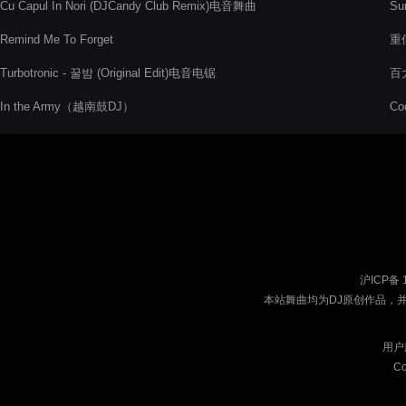
Cu Capul In Nori (DJCandy Club Remix)电音舞曲
Su
Remind Me To Forget
重低
Turbotronic - 꿀밤 (Original Edit)电音电锯
百大
In the Army（越南鼓DJ）
Co
沪ICP备 
本站舞曲均为DJ原创作品，
用户
Co