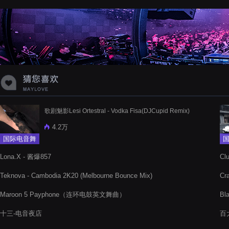
蝉爸爸妈妈爱存在夏天的风是想你的
声音啊
歌剧魅影Lesi Ortestral - Vodka Fisa(DJCupid Remix)
4.2万
国际电音舞
曲
Lona.X - 酱爆857
Cl
Teknova - Cambodia 2K20 (Melbourne Bounce Mix)
Cr
Maroon 5 Payphone（连环电鼓英文舞曲）
Bl
曲
十三-电音夜店
百大
Su