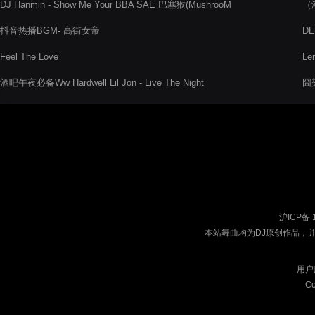
DJ Hanmin - Show Me Your BBA SAE 巴塞猴(MushrooM
（潮
Boolteg MushrooM remix)
抖音热播BGM- 高街女帝
D
Feel The Love
Le
酒吧午夜必备Ww Hardwell Lil Jon - Live The Night
囧架
沪ICP备 
本站舞曲均为DJ原创作品，
用户
Co