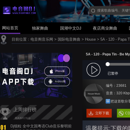
网站首页
独家舞曲
国潮中文DJ
夜店商业舞曲
目前位置：
电音阁音乐网
>
国际电音舞曲
>
House
>
5A - 120 - Papa T
5A - 120 - Papa Tin - Be M
已暂停
编号：23681
音质：320 Kbp
把这首歌分
上周排行榜
立即下载
C
Dj细粒 全中文国粤语Club音乐黎明前
温馨提示:下载