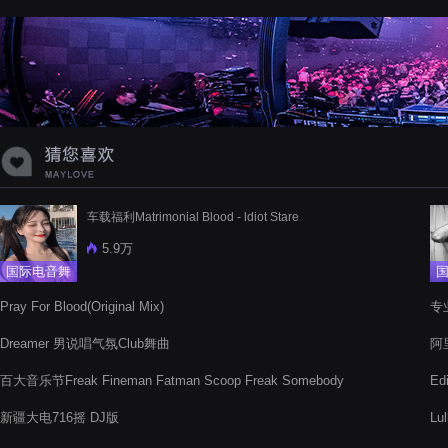
蝉爸爸妈妈爱存在夏天的风是想你的
声音啊
车载福利Matrimonial Blood - ldiot Stare
5.9万
国际电音舞
曲
Pray For Blood(Original Mix)
专业
Re
Dreamer 男说唱气氛Club舞曲
阿里
百大音乐节Freak Fineman Fatman Scoop Freak Somebody
Ed
Hype Redrum
新疆大电716摇 DJ版
Lul