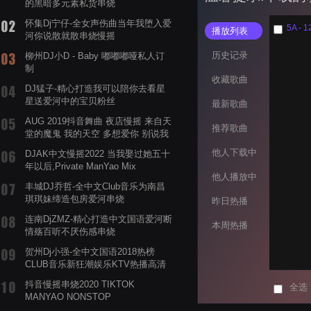
的黑暗多元素私货串烧
怀集Dj宁仔-全女声伤曲当年我堕入爱
5A - 1
播放列表
河你说散就散串烧慢摇
历史记录
柳州DJ小D - Baby 嘟嘟嘟哑私人订
制
收藏歌曲
DJ猛子-精心打造我可以陪你去看星
星送爱河中的宝贝粉丝
最新歌曲
AUG 2019抖音舞曲 夜店慢摇 来自天
推荐歌曲
堂的魔鬼 我的天空 多想爱你 别说我
的眼泪你无所谓 渡我不渡她
他人下载中
DJAK中文慢摇2022 当我娶过她五十
年以后,Private ManYao Mix
他人播放中
丰城DJ乔哲-全中文Club音乐为南昌
琪琪妹缔造包房爱河串烧
昨日热播
连南DjZMZ-精心打造中文国语爱河断
本周热播
情殇百听不厌伤感串烧
贺州Dj小强-全中文国语2018热榜
CLUB音乐新狂潮娱乐KTV热播高清
系列串烧
抖音慢摇串烧2020 TIKTOK
全选
MANYAO NONSTOP
POWERMIXFOR_ADRIANNE飞鸟和