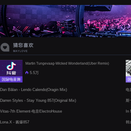
蝉爸爸妈妈爱存在夏天的风是想你的
声音啊
Martin Tungevaag-Wicked Wonderland(Uber Remix)
5.5万
国际电音舞
曲
Dan Bălan - Lendo Calendo(Oragin Mix)
电音
Rm
Darren Styles - Stay Young 857(Original Mix)
斯卡
Vitas-7th Element-电音ElectroHouse
I
Lona.X - 酱爆857
韩式