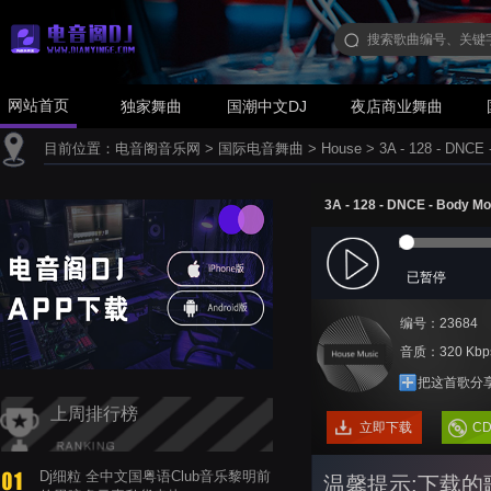
网站首页
独家舞曲
国潮中文DJ
夜店商业舞曲
目前位置：
电音阁音乐网
>
国际电音舞曲
>
House
>
3A - 128 - DNCE 
3A - 128 - DNCE - Body Mo
已暂停
编号：23684
音质：320 Kbp
把这首歌分
上周排行榜
立即下载
C
Dj细粒 全中文国粤语Club音乐黎明前
温馨提示:下载