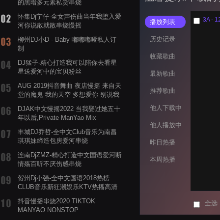
的黑暗多元素私货串烧
怀集Dj宁仔-全女声伤曲当年我堕入爱
3A - 1
播放列表
河你说散就散串烧慢摇
历史记录
柳州DJ小D - Baby 嘟嘟嘟哑私人订
制
收藏歌曲
DJ猛子-精心打造我可以陪你去看星
星送爱河中的宝贝粉丝
最新歌曲
AUG 2019抖音舞曲 夜店慢摇 来自天
推荐歌曲
堂的魔鬼 我的天空 多想爱你 别说我
的眼泪你无所谓 渡我不渡她
他人下载中
DJAK中文慢摇2022 当我娶过她五十
年以后,Private ManYao Mix
他人播放中
丰城DJ乔哲-全中文Club音乐为南昌
琪琪妹缔造包房爱河串烧
昨日热播
连南DjZMZ-精心打造中文国语爱河断
本周热播
情殇百听不厌伤感串烧
贺州Dj小强-全中文国语2018热榜
CLUB音乐新狂潮娱乐KTV热播高清
系列串烧
抖音慢摇串烧2020 TIKTOK
全选
MANYAO NONSTOP
POWERMIXFOR_ADRIANNE飞鸟和