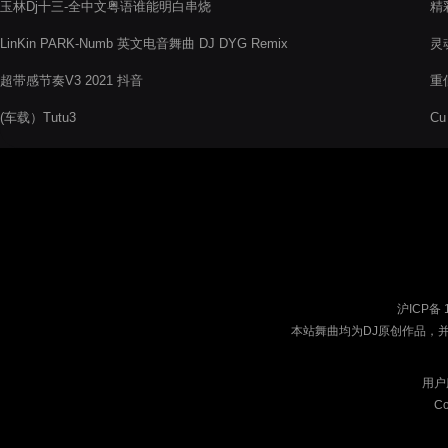
玉林Dj十三-全中文粤语谁能明白串烧
精
LinKin PARK-Numb 英文电音舞曲 DJ DYG Remix
灵魂
超带感节奏V3 2021 抖音
重低
(车载）Tutu3
Cu
沪ICP备 
本站舞曲均为DJ原创作品，
用户
Co