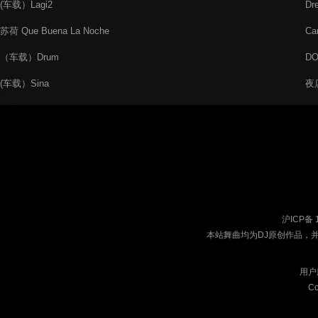
(车载）Lagi2
Dr
苏荷 Que Buena La Noche
Ca
（车载）Drum
DO
(车载）Sina
夜店
沪ICP备 
本站舞曲均为DJ原创作品，
用户
Co