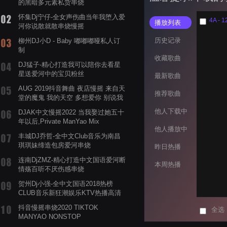
的黑暗多元素私货串烧
怀集Dj宁仔-全女声伤曲当年我堕入爱
播放列表
河你说散就散串烧慢摇
历史记录
柳州DJ小D - Baby 嘟嘟嘟哑私人订
制
收藏歌曲
DJ猛子-精心打造我可以陪你去看星
星送爱河中的宝贝粉丝
最新歌曲
AUG 2019抖音舞曲 夜店慢摇 来自天
推荐歌曲
堂的魔鬼 我的天空 多想爱你 别说我
的眼泪你无所谓 渡我不渡她
他人下载中
DJAK中文慢摇2022 当我娶过她五十
年以后,Private ManYao Mix
他人播放中
丰城DJ乔哲-全中文Club音乐为南昌
琪琪妹缔造包房爱河串烧
昨日热播
连南DjZMZ-精心打造中文国语爱河断
本周热播
情殇百听不厌伤感串烧
贺州Dj小强-全中文国语2018热榜
CLUB音乐新狂潮娱乐KTV热播高清
系列串烧
抖音慢摇串烧2020 TIKTOK
全选
MANYAO NONSTOP
POWERMIXFOR_ADRIANNE飞鸟和