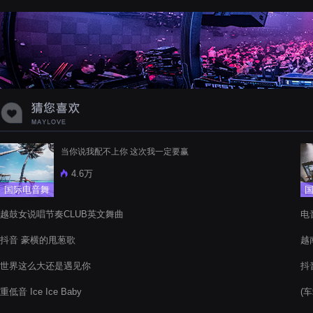
蝉爸爸妈妈爱存在夏天的风是想你的
声音啊
当你说我配不上你 这次我一定要赢
4.6万
国际电音舞
曲
越鼓女说唱节奏CLUB英文舞曲
电音
抖音 豪横的甩葱歌
越南
世界这么大还是遇见你
抖音
重低音 Ice Ice Baby
(车