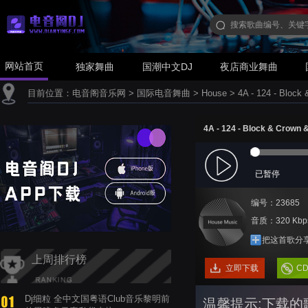
网站首页
独家舞曲
国潮中文DJ
夜店商业舞曲
目前位置：
电音阁音乐网
>
国际电音舞曲
>
House
>
4A - 124 - Block 
4A - 124 - Block & Crown &
已暂停
编号：23685
音质：320 Kbp
把这首歌分
上周排行榜
立即下载
C
Dj细粒 全中文国粤语Club音乐黎明前
温馨提示:下载