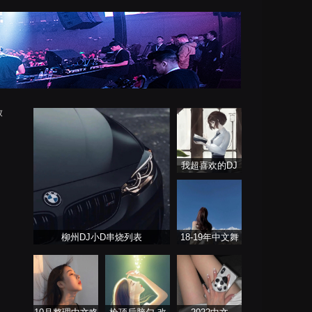
放
我超喜欢的DJ
柳州DJ小D串烧列表
18-19年中文舞
曲 Remix（暂不
更新）