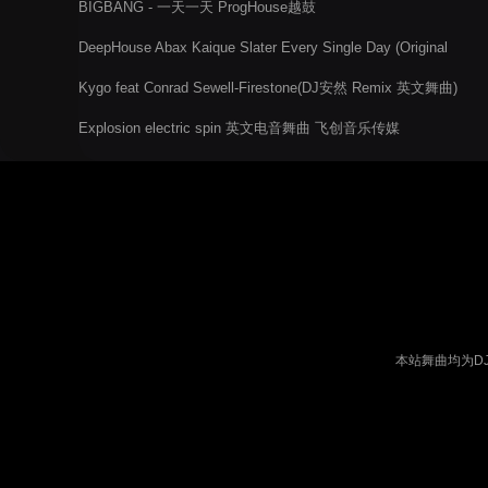
BIGBANG - 一天一天 ProgHouse越鼓
DeepHouse Abax Kaique Slater Every Single Day (Original
Mix)
Kygo feat Conrad Sewell-Firestone(DJ安然 Remix 英文舞曲)
Explosion electric spin 英文电音舞曲 飞创音乐传媒
本站舞曲均为D