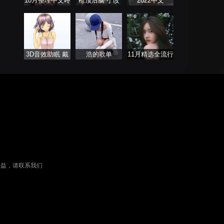
10月整理中文咚
枪顶后脑勺 改
2022中文
鼓 ProgHouse
摇还得摇
ProgHouse歌曲
3D音效助眠 戴
浩的歌单
11月精选全流行
上耳机聆听
慢歌连版
权益，请联系我们