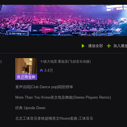
播放全部
加入播
x)
十级大地震 重低音(飞创音乐传媒)
3.4万
夜店商业舞
曲
童声说唱[Club Dance pop]唱腔榜单
More Than You Know英文电音舞曲(Stereo Players Remix)
经典 Upside Down
北京工体音乐拿铁超嗨英文House套曲-工体音乐