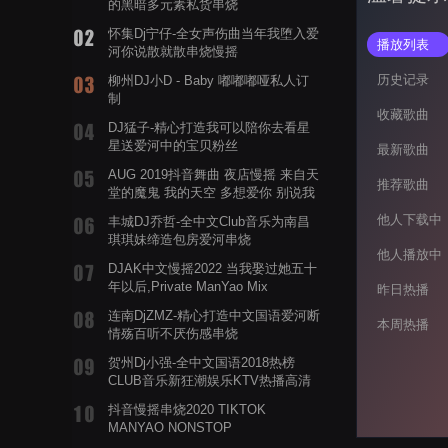
的黑暗多元素私货串烧
怀集Dj宁仔-全女声伤曲当年我堕入爱
播放列表
河你说散就散串烧慢摇
历史记录
柳州DJ小D - Baby 嘟嘟嘟哑私人订
制
收藏歌曲
DJ猛子-精心打造我可以陪你去看星
星送爱河中的宝贝粉丝
最新歌曲
AUG 2019抖音舞曲 夜店慢摇 来自天
推荐歌曲
堂的魔鬼 我的天空 多想爱你 别说我
的眼泪你无所谓 渡我不渡她
他人下载中
丰城DJ乔哲-全中文Club音乐为南昌
琪琪妹缔造包房爱河串烧
他人播放中
DJAK中文慢摇2022 当我娶过她五十
年以后,Private ManYao Mix
昨日热播
连南DjZMZ-精心打造中文国语爱河断
本周热播
情殇百听不厌伤感串烧
贺州Dj小强-全中文国语2018热榜
CLUB音乐新狂潮娱乐KTV热播高清
系列串烧
抖音慢摇串烧2020 TIKTOK
MANYAO NONSTOP
POWERMIXFOR_ADRIANNE飞鸟和