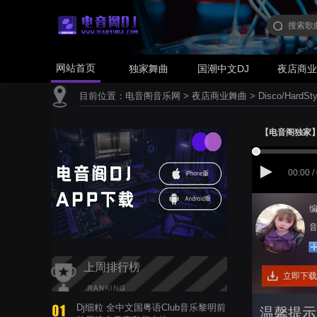
网站首页
独家舞曲
国潮中文DJ
夜店商
目前位置：
电音阁音乐网
>
夜店商业舞曲
>
Disco/HardSty
【电音阁独家】Zat
00:00 /
编
音
上周排行榜
立即下载
Dj细粒 全中文国粤语Club音乐黎明前
温馨提示