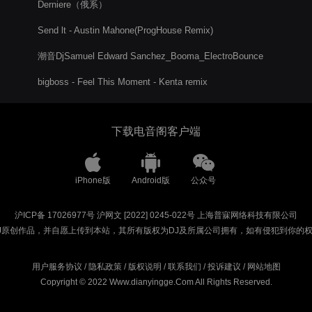
Derniere（俄系）
Send lt - Austin Mahone(ProgHouse Remix)
潮音DjSamuel Edward Sanchez_Booma_ElectroBounce
bigboss - Feel This Moment - Kenta remix
下载电音阁客户端
iPhone版
Android版
公众号
沪ICP备 17026977号
沪网文 [2022] 0245-022号
上海普寐网络科技有限公司
J原创作品，并自愿上传到本站，其所有版权为DJ及所属公司拥有，如有侵犯到你的
用户服务协议
/
隐私政策
/
版权说明
/
联系我们
/
投诉建议
/
网站地图
Copyright © 2022 Www.dianyingge.Com All Rights Reserved.