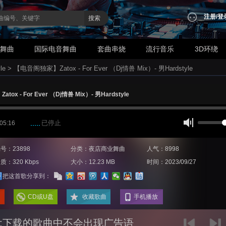
注册
/
登
搜索
业舞曲
国际电音舞曲
套曲串烧
流行音乐
3D环绕
le
>
【电音阁独家】Zatox - For Ever （Dj情兽 Mix）- 男Hardstyle
ox - For Ever （Dj情兽 Mix）- 男Hardstyle
已停止
 05:16
号：23898
分类：夜店商业舞曲
人气：8998
质：320 Kbps
大小：12.23 MB
时间：2023/09/27
把这首歌分享到：
CD或U盘
收藏歌曲
手机播放
:下载的歌曲中不会出现广告语