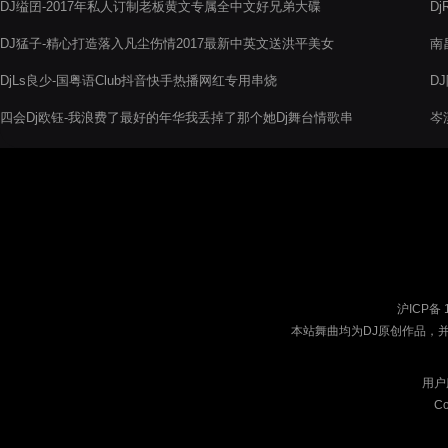
DJ缢囝-2017年私人订制老板黄文专属全中文好兄弟大碟
D
烧
DJ猛子-精心打造落入凡尘伤情2017最新中英文送洪平美女
南
DjLs良少-国粤语Club抖音快手热播网红专用串烧
D
四会Dj欧钰-我浪费了最好的年华我丢掉了那个她Dj舞台情歌串
岑
烧电音阁
沪ICP备 
本站舞曲均为DJ原创作品，
用户
Co