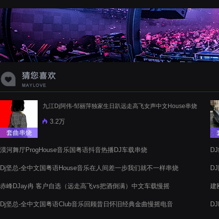
蝉爸爸妈妈爱存在夏天的风是想你的
声音啊
九江Dj阿伟-邹丽萍独家生日趴远走高飞女声中文House串烧
3.2万
套曲串烧
漠河舞厅ProgHouse音乐国粤语抖音热播DJ车载串烧
DJ
Dj坚总-全中文国粤语House音乐在人间差一步我们就不一样串烧
D
赤峰DJay冉 客户自选（远走高飞vs把酒倒满）中文车载慢摇
建
Dj坚总-全中文国粤语Club音乐回顾昔日怀旧经典金曲慢摇电音
D
阁串烧