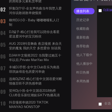
的黑暗多元素私货串烧
怀集Dj宁仔-全女声伤曲当年我堕入爱
Dj富
播放列表
河你说散就散串烧慢摇
历史记录
柳州DJ小D - Baby 嘟嘟嘟哑私人订
制
收藏歌曲
DJ猛子-精心打造我可以陪你去看星
星送爱河中的宝贝粉丝
最新歌曲
AUG 2019抖音舞曲 夜店慢摇 来自天
推荐歌曲
堂的魔鬼 我的天空 多想爱你 别说我
的眼泪你无所谓 渡我不渡她
他人下载中
DJAK中文慢摇2022 当我娶过她五十
年以后,Private ManYao Mix
他人播放中
丰城DJ乔哲-全中文Club音乐为南昌
琪琪妹缔造包房爱河串烧
昨日热播
连南DjZMZ-精心打造中文国语爱河断
本周热播
情殇百听不厌伤感串烧
贺州Dj小强-全中文国语2018热榜
CLUB音乐新狂潮娱乐KTV热播高清
系列串烧
抖音慢摇串烧2020 TIKTOK
全选
MANYAO NONSTOP
POWERMIXFOR_ADRIANNE飞鸟和