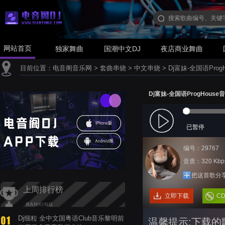
网站首页
独家舞曲
国潮中文DJ
夜店商业舞曲
目前位置：
电音阁音乐网
>
套曲串烧
>
中文串烧
>
Dj富妹-全国语Pro
Dj富妹-全国语ProgHous
已暂停
编号：29767
音质：320 Kbp
把这首歌分
上周排行榜
立即下载
C
Dj细粒 全中文国粤语Club音乐黎明前
温馨提示:下载