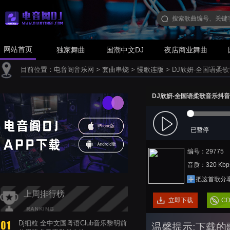
网站首页
独家舞曲
国潮中文DJ
夜店商业舞曲
目前位置：
电音阁音乐网
>
套曲串烧
>
慢歌连版
>
DJ欣妍-全国语柔
DJ欣妍-全国语柔歌音乐抖
已暂停
编号：29775
音质：320 Kbp
把这首歌分
上周排行榜
立即下载
C
Dj细粒 全中文国粤语Club音乐黎明前
温馨提示:下载