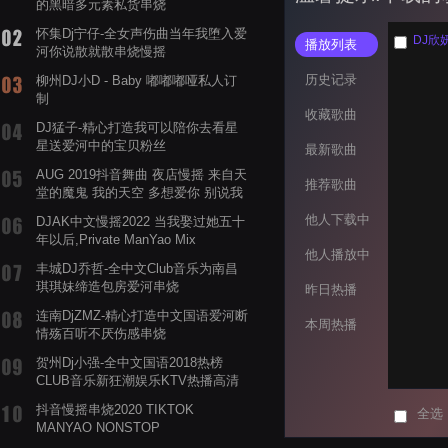
的黑暗多元素私货串烧
怀集Dj宁仔-全女声伤曲当年我堕入爱
DJ欣
播放列表
河你说散就散串烧慢摇
历史记录
柳州DJ小D - Baby 嘟嘟嘟哑私人订
制
收藏歌曲
DJ猛子-精心打造我可以陪你去看星
星送爱河中的宝贝粉丝
最新歌曲
AUG 2019抖音舞曲 夜店慢摇 来自天
推荐歌曲
堂的魔鬼 我的天空 多想爱你 别说我
的眼泪你无所谓 渡我不渡她
他人下载中
DJAK中文慢摇2022 当我娶过她五十
年以后,Private ManYao Mix
他人播放中
丰城DJ乔哲-全中文Club音乐为南昌
琪琪妹缔造包房爱河串烧
昨日热播
连南DjZMZ-精心打造中文国语爱河断
本周热播
情殇百听不厌伤感串烧
贺州Dj小强-全中文国语2018热榜
CLUB音乐新狂潮娱乐KTV热播高清
系列串烧
抖音慢摇串烧2020 TIKTOK
全选
MANYAO NONSTOP
POWERMIXFOR_ADRIANNE飞鸟和