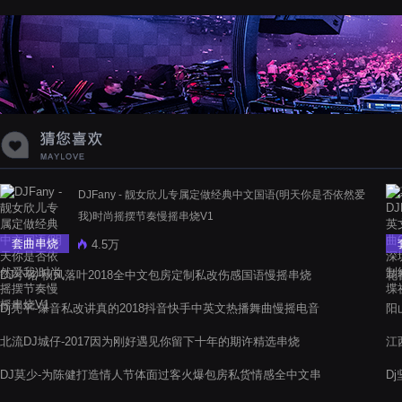
蝉爸爸妈妈爱存在夏天的风是想你的
声音啊
DJFany - 靓女欣儿专属定做经典中文国语(明天你是否依然爱
我)时尚摇摆节奏慢摇串烧V1
套曲串烧
4.5万
DJ小铭-秋风落叶2018全中文包房定制私改伤感国语慢摇串烧
花
Dj亮平-瀑音私改讲真的2018抖音快手中英文热播舞曲慢摇电音
阳
阁串烧
电
北流DJ城仔-2017因为刚好遇见你留下十年的期许精选串烧
江
DJ莫少-为陈健打造情人节体面过客火爆包房私货情感全中文串
D
烧