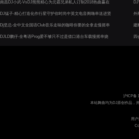
南昌DJ小武-VsDJ熊熊精心为元霸兄弟私人订制2018热曲赢在
D
江湖慢摇电音阁舞曲串烧
DJ猛子-精心打造化作行星守护你时尚中英文电音阁嗨串送进贤
外网
吴佶轩
Dj坚总-全中文全国语Club音乐走味的咖啡你要的全拿走慢摇串
建
烧
DJLD鹏仔-全粤语Prog爱不够只不过是借口港台车载慢摇串烧
四
沪ICP备 
本站舞曲均为DJ原创作品，
用户
Co