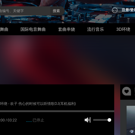
注册
/
登
搜索
业舞曲
国际电音舞曲
套曲串烧
流行音乐
3D环绕
 3D环绕 - 欢子 伤心的时候可以听情歌DJ(耳机福利)
已停止
:00 / 03:22