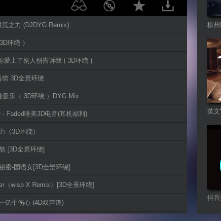
 洪荒之力 (DJDYG Remix)
柳州
 3D环绕 ）
-你爱上了别人别告诉我 ( 3D环绕 )
真情 3D全景环绕
e 纯音乐（ 3D环绕 ）DYG Mix
英文
绕 - Faded唯美3D电音(耳机福利)
之力（3D环绕）
熬 [3D全景环绕]
的秘密-国语女[3D全景环绕]
etter（wisp X Remix）[3D全景环绕]
抖音
- 一亿个伤心-(4D双声道)
有一首歌会让你想起我-[3D环绕]