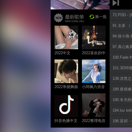
72.PDD -
换一批
91.太多 （
94.徐小燕
97.真心换
2022中文
2022喜欢的中
100.Fad
ProgHouse歌
文DJ舞曲
曲
101.3D环
139.洪荒
2022串烧舞曲
小阿枫六倍音
188.夜很难
系列
质系列 车载
190.冬天
专享
194.luv l
抖音热播中文
2022整理电音
196.苏祁 
系列
系列
246.有没