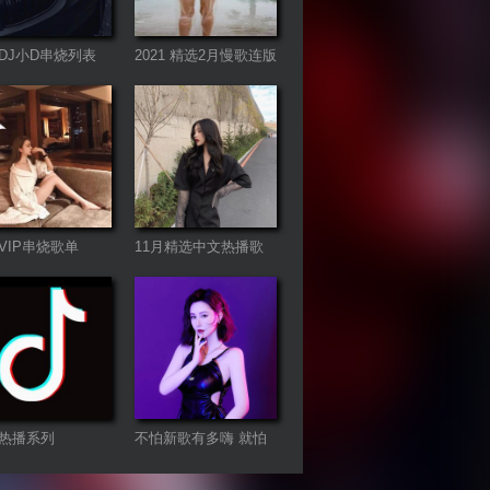
DJ小D串烧列表
2021 精选2月慢歌连版
音乐串烧
VIP串烧歌单
11月精选中文热播歌
曲合集
热播系列
不怕新歌有多嗨 就怕
老歌带DJ