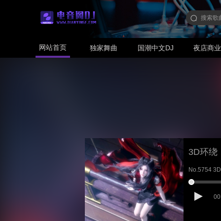
网站首页
独家舞曲
国潮中文DJ
夜店商
3D环绕
No.5754
00