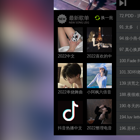
72.PDD -
换一批
91.太多 （
94.徐小燕
97.真心换
2022中文
2022喜欢的中
100.Fad
ProgHouse歌
文DJ舞曲
曲
101.3D环
139.洪荒
2022串烧舞曲
小阿枫六倍音
188.夜很难
系列
质系列 车载
190.冬天
专享
194.luv l
抖音热播中文
2022整理电音
196.苏祁 
系列
系列
246.有没