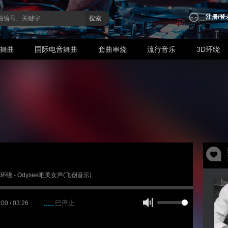
注册
/
登
搜索
业舞曲
国际电音舞曲
套曲串烧
流行音乐
3D环绕
3D环绕 - Odysee唯美女声(飞创音乐)
已停止
:00 / 03:26