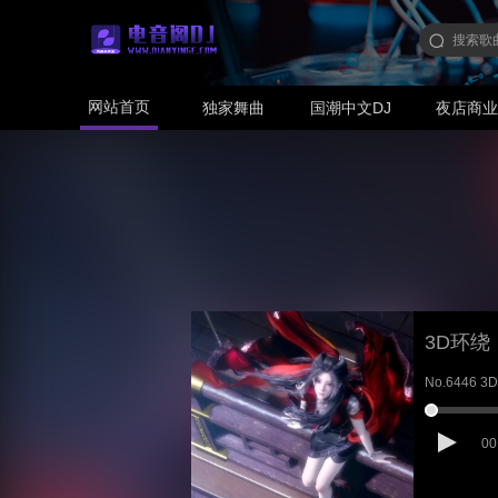
网站首页
独家舞曲
国潮中文DJ
夜店商
3D环绕
No.6446 
00