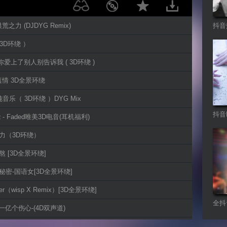
 洪荒之力 (DJDYG Remix)
抖音
 3D环绕 ）
-你爱上了别人别告诉我 ( 3D环绕 )
真情 3D全景环绕
e 纯音乐（ 3D环绕 ）DYG Mix
抖音
绕 - Faded唯美3D电音(耳机福利)
之力（3D环绕）
熬 [3D全景环绕]
的秘密-国语女[3D全景环绕]
etter（wisp X Remix）[3D全景环绕]
全抖
- 一亿个伤心-(4D双声道)
舞曲R
有一首歌会让你想起我-[3D环绕]