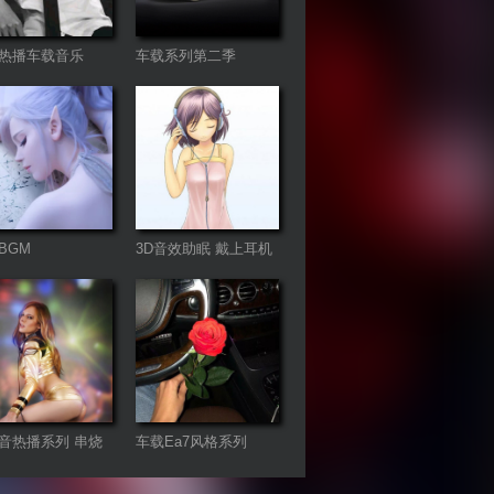
热播车载音乐
车载系列第二季
BGM
3D音效助眠 戴上耳机
聆听
音热播系列 串烧
车载Ea7风格系列
emix