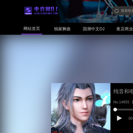
网站首页
独家舞曲
国潮中文DJ
夜店商
纯音和
No.14855
00