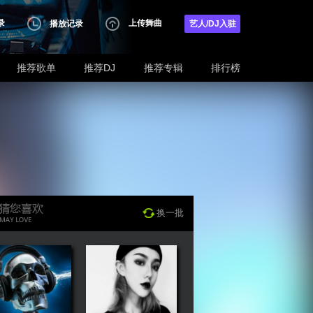
录
上传舞曲
播放记录
艺人/DJ入驻
推荐歌单
推荐DJ
推荐专辑
排行榜
换一批