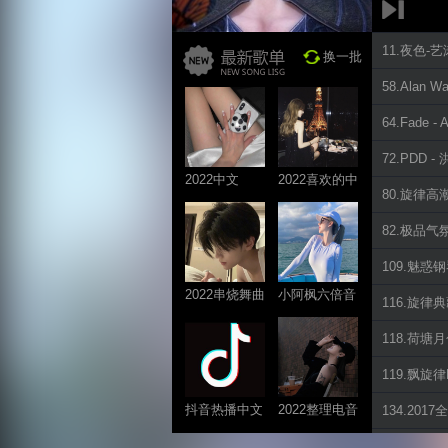
11.夜色-
换一批
58.Alan Wa
64.Fade -
72.PDD -
2022中文
2022喜欢的中
80.旋律高潮共
ProgHouse歌
文DJ舞曲
曲
82.极品气
109.魅惑钢琴
2022串烧舞曲
小阿枫六倍音
116.旋律典藏
系列
质系列 车载
118.荷塘月
专享
119.飘旋律P
抖音热播中文
2022整理电音
134.20
系列
系列
185.重低音 