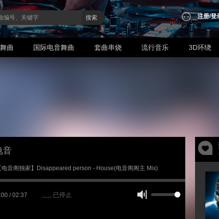
注册
/
登
搜索
业舞曲
国际电音舞曲
套曲串烧
流行音乐
3D环绕
电音
 【电音阁独家】Disappeared person - House(电音阁阁主 Mix)
已停止
:00 / 02:37