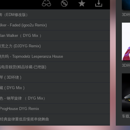
艺涛（EDM修改版）
3D
lker - Faded (igoo2u Remix)
 Alan Walker（ DYG Mix ）
 洪荒之力 (DJDYG Remix)
呜 - Topmodelz Lesperanza House
3D
氛电音靓货(精品珍藏-已绝版)
 ( 3D环绕 )
 ( DYG Mix )
色 - 钢琴旋律 （ DYG Mix）
rogHouse DYG Remix
车载
17全经典旋律重低音慢摇串烧舞曲
- 丛林鸟语 (Origina Mix)