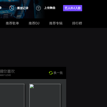
录
上传舞曲
播放记录
艺人/DJ入驻
推荐歌单
推荐DJ
推荐专辑
排行榜
换一批