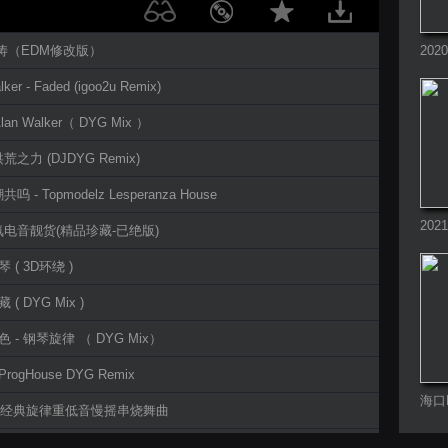
艺涛（EDM修改版）
20
列
lker - Faded (igoo2u Remix)
 Alan Walker（ DYG Mix ）
 洪荒之力 (DJDYG Remix)
呜 - Topmodelz Lesperanza House
20
氛电音靓货(精品珍藏-已绝版)
大全
 ( 3D环绕 )
 ( DYG Mix )
色 - 钢琴旋律 （ DYG Mix）
rogHouse DYG Remix
海口D
17全经典旋律重低音慢摇串烧舞曲
- 丛林鸟语 (Origina Mix)