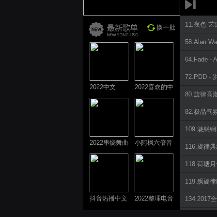
11.夜色-
换一批
58.Alan Wa
64.Fade -
72.PDD -
2022中文
2022喜欢的中
80.旋律高潮共
ProgHouse歌
文DJ舞曲
曲
82.极品气
109.魅惑钢琴
2022串烧舞曲
小阿枫六倍音
116.旋律典藏
系列
质系列 车载
118.荷塘月
专享
119.飘旋律P
抖音热播中文
2022整理电音
134.20
系列
系列
185.重低音 