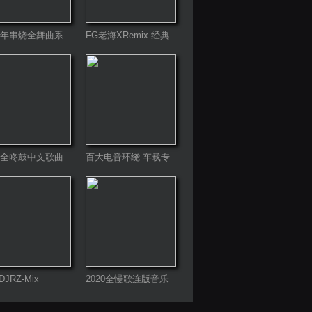
20年串烧全舞曲系
FG老海XRemix 经典
语录开场
21全咚鼓中文歌曲
百大电音环绕 车载专
属
JRZ-Mix
2020全慢歌连版音乐
串烧第一季