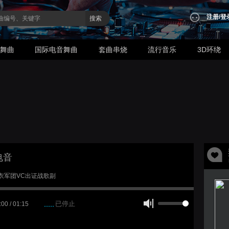
注册
/
登
搜索
业舞曲
国际电音舞曲
套曲串烧
流行音乐
3D环绕
电音
 红衣军团VC出证战歌副
已停止
:00 / 01:15