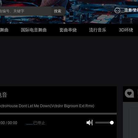
注册
/
登
搜索
业舞曲
国际电音舞曲
套曲串烧
流行音乐
3D环绕
电音
ctroHouse Dont Let Me Down(Vctrdnr Bigroom Ext Rmx)
已停止
:00 / 00:00