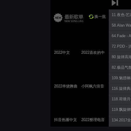
11.夜色-
换一批
58.Alan Wa
64.Fade -
72.PDD -
2022中文
2022喜欢的中
80.旋律高潮共
ProgHouse歌
文DJ舞曲
曲
82.极品气
109.魅惑钢琴
2022串烧舞曲
小阿枫六倍音
116.旋律典藏
系列
质系列 车载
118.荷塘月
专享
119.飘旋律P
抖音热播中文
2022整理电音
134.20
系列
系列
185.重低音 