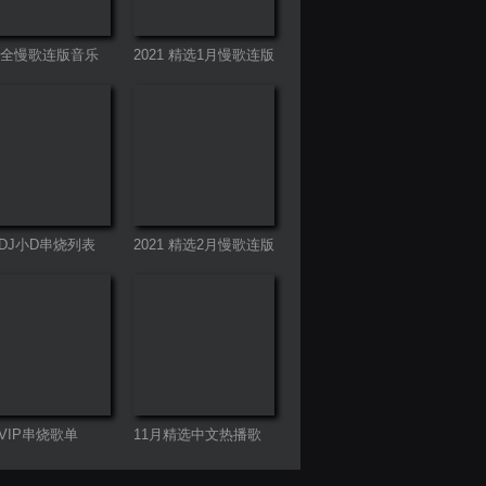
20全慢歌连版音乐
2021 精选1月慢歌连版
第二季
音乐串烧
DJ小D串烧列表
2021 精选2月慢歌连版
音乐串烧
VIP串烧歌单
11月精选中文热播歌
曲合集