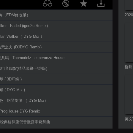
艺涛（EDM修改版）
20
串烧
lker - Faded (igoo2u Remix)
 Alan Walker（ DYG Mix ）
 洪荒之力 (DJDYG Remix)
呜 - Topmodelz Lesperanza House
柳州
氛电音靓货(精品珍藏-已绝版)
 ( 3D环绕 )
 ( DYG Mix )
色 - 钢琴旋律 （ DYG Mix）
rogHouse DYG Remix
英文
17全经典旋律重低音慢摇串烧舞曲
- 丛林鸟语 (Origina Mix)