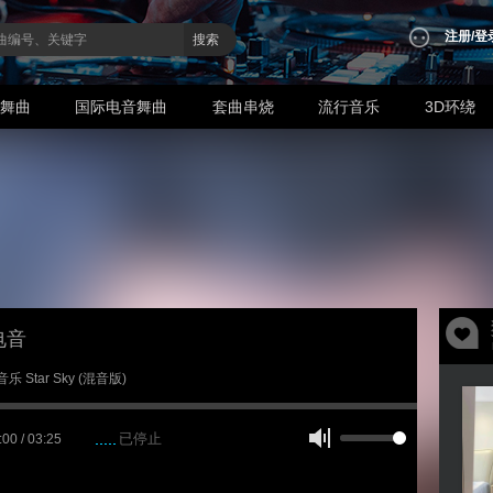
注册
/
登
搜索
业舞曲
国际电音舞曲
套曲串烧
流行音乐
3D环绕
电音
音乐 Star Sky (混音版)
已停止
:00 / 03:25