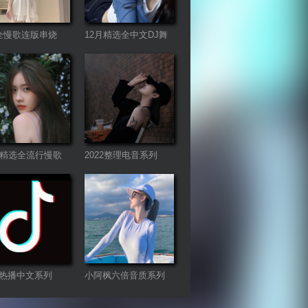
全慢歌连版串烧
12月精选全中文DJ舞
曲系列
月精选全流行慢歌
2022整理电音系列
热播中文系列
小阿枫六倍音质系列
车载专享