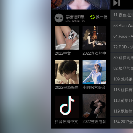
11.夜色-
换一批
58.Alan Wa
64.Fade -
72.PDD -
2022中文
2022喜欢的中
80.旋律高潮共
ProgHouse歌
文DJ舞曲
曲
82.极品气
109.魅惑钢琴
2022串烧舞曲
小阿枫六倍音
116.旋律典藏
系列
质系列 车载
118.荷塘月
专享
119.飘旋律P
抖音热播中文
2022整理电音
134.20
系列
系列
185.重低音 