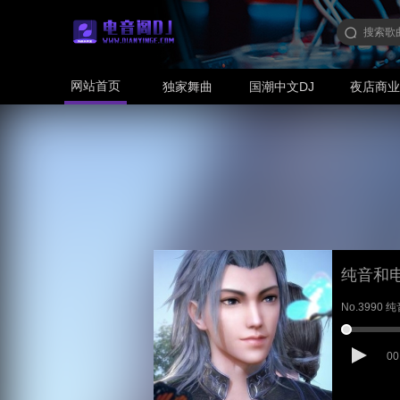
网站首页
独家舞曲
国潮中文DJ
夜店商
纯音和
No.3990 纯
00