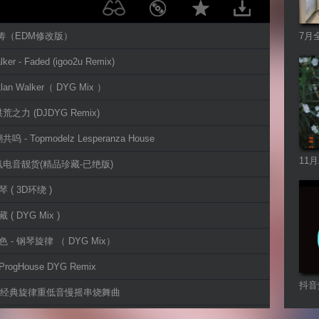
艺涛（EDM修改版）
7月
lker - Faded (igoo2u Remix)
 Alan Walker（ DYG Mix ）
 洪荒之力 (DJDYG Remix)
呜 - Topmodelz Lesperanza House
11
氛电音靓货(精品珍藏-已绝版)
连版
 ( 3D环绕 )
 ( DYG Mix )
色 - 钢琴旋律 （ DYG Mix）
rogHouse DYG Remix
抖音
17全经典旋律重低音慢摇串烧舞曲
- 丛林鸟语 (Origina Mix)